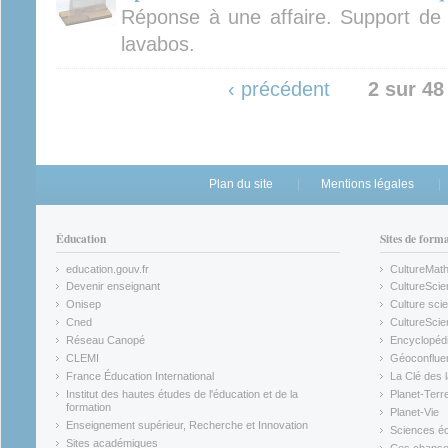
Réponse à une affaire. Support de 
lavabos.
‹ précédent
2 sur 48
Plan du site
Mentions légales
Éducation
Sites de form
education.gouv.fr
CultureMat
(link is external)
(link is ex
Devenir enseignant
CultureScie
(link is external)
(link is ex
Onisep
Culture scie
(link is external)
Cned
CultureSci
(link is external)
(link is ex
Réseau Canopé
Encyclopédi
(link is external)
(link is ex
CLEMI
Géoconflue
(link is external)
(link is ex
France Éducation International
La Clé des 
(link is external)
(link is ex
Institut des hautes études de l'éducation et de la
Planet-Terr
(link is ex
formation
Planet-Vie
(link is external)
(link is ex
Enseignement supérieur, Recherche et Innovation
Sciences éc
(link is external)
(link is ex
Sites académiques