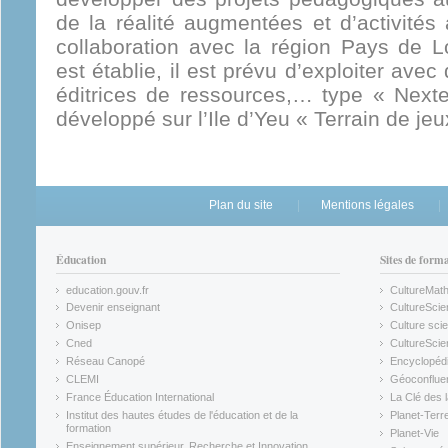
de la réalité augmentées et d’activités
collaboration avec la région Pays de 
est établie, il est prévu d’exploiter avec
éditrices de ressources,… type « Nexte
développé sur l’Ile d’Yeu « Terrain de jeu
Plan du site
Mentions légales
Éducation
Sites de form
education.gouv.fr
CultureMat
(link is external)
(link is ex
Devenir enseignant
CultureScie
(link is external)
(link is ex
Onisep
Culture scie
(link is external)
Cned
CultureSci
(link is external)
(link is ex
Réseau Canopé
Encyclopédi
(link is external)
(link is ex
CLEMI
Géoconflue
(link is external)
(link is ex
France Éducation International
La Clé des 
(link is external)
(link is ex
Institut des hautes études de l'éducation et de la
Planet-Terr
(link is ex
formation
Planet-Vie
(link is external)
(link is ex
Enseignement supérieur, Recherche et Innovation