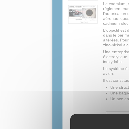
Le cadmium, c
règlement eur
l'autorisation
aéronautiques
cadmium élect
L'objectif es
dans le périm
altérées. Pour
zinc-nickel alc
Une entrepris
électrolytique
inoxydable.
Le système ét
avion.
Il est constitu
Une struc
Une bague
Un axe en 