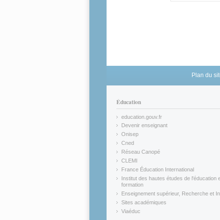
Plan du si
Éducation
education.gouv.fr
(link is external)
Devenir enseignant
(link is external)
Onisep
(link is external)
Cned
(link is external)
Réseau Canopé
(link is external)
CLEMI
(link is external)
France Éducation International
(link is external)
Institut des hautes études de l'éducation e
formation
(link is external)
Enseignement supérieur, Recherche et In
(link is external)
Sites académiques
(link is external)
Viaéduc
(link is external)