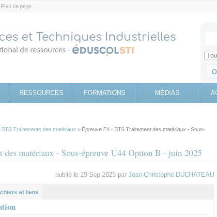
Pied de page
Votr
Sear
Retrouv
RESSOURCES
FORMATIONS
MÉDIAS
A
>
BTS Traitements des matériaux
> Épreuve E4 - BTS Traitement des matériaux - Sous-
 des matériaux - Sous-épreuve U44 Option B - juin 2025
publié le 29 Sep 2025 par
Jean-Christophe DUCHATEAU
l
let
ichiers et liens
ation