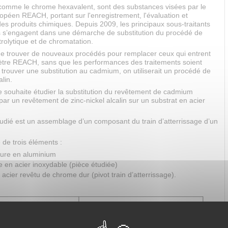
omme le chrome hexavalent, sont des substances visées par le
opéen REACH, portant sur l'enregistrement, l'évaluation et
 des produits chimiques. Depuis 2009, les principaux sous-traitants
 s’engagent dans une démarche de substitution du procédé de
rolytique et de chromatation.
t de trouver de nouveaux procédés pour remplacer ceux qui entrent
ètre REACH, sans que les performances des traitements soient
 trouver une substitution au cadmium, on utiliserait un procédé de
alin.
e souhaite étudier la substitution du revêtement de cadmium
 par un revêtement de zinc-nickel alcalin sur un substrat en acier
udié est un assemblage d’un composant du train d’atterrissage d’un
é de trois éléments :
ture en aluminium
 en acier inoxydable (pièce étudiée)
acier revêtu de chrome dur (pivot train d’atterrissage).