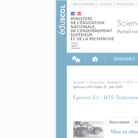
Cookies management panel
Menu principal
Contenu
Recherche
DOMAINES
Accueil
>
Concours - Examens
>
BTS
épreuve U44 Option B - juin 2025
Épreuve E4 - BTS Traitement
Groupe principa
Description
(ong
F
actif)
Mise en situ