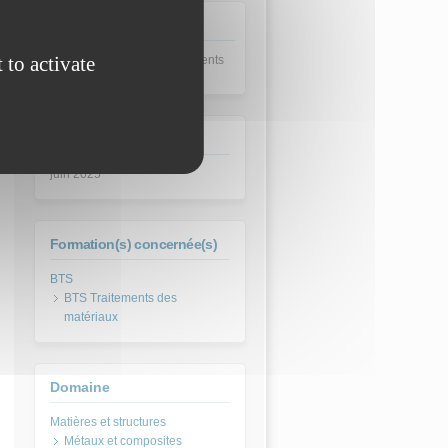
Mises à jour
 to activate
26/05/26 : Ajout des éléments
de correction
Session
juin 2025
Formation(s) concernée(s)
BTS Traitements des
matériaux
Domaine
Métaux et composites