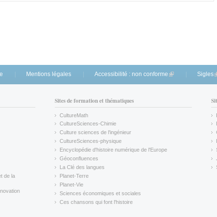
te
Mentions légales
Accessibilité : non conforme
(link is external)
Sigles
(
Sites de formation et thématiques
Si
CultureMath
(link is external)
CultureSciences-Chimie
(link is external)
Culture sciences de l'ingénieur
CultureSciences-physique
(link is external)
Encyclopédie d'histoire numérique de l'Europe
(link is external)
Géoconfluences
(link is external)
La Clé des langues
(link is external)
t de la
Planet-Terre
(link is external)
Planet-Vie
(link is external)
novation
Sciences économiques et sociales
(link is external)
Ces chansons qui font l'histoire
(link is external)