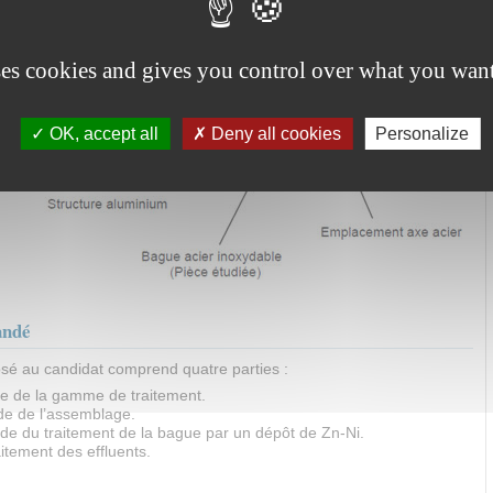
ses cookies and gives you control over what you want
OK, accept all
Deny all cookies
Personalize
andé
osé au candidat comprend quatre parties :
ude de la gamme de traitement.
ude de l’assemblage.
tude du traitement de la bague par un dépôt de Zn-Ni.
aitement des effluents.