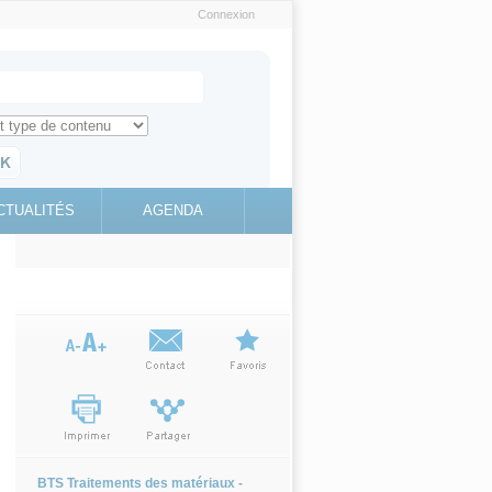
Connexion
e recherche
ch for
ez toute l'information sur le site
education.gouv.fr
CTUALITÉS
AGENDA
(link is
external)
BTS Traitements des matériaux -