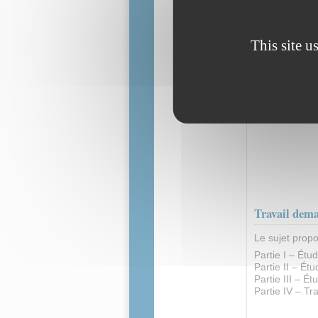
This site u
Travail dem
Le sujet prop
Partie I – Ét
Partie II – Ét
Partie III – É
Partie IV – Tr