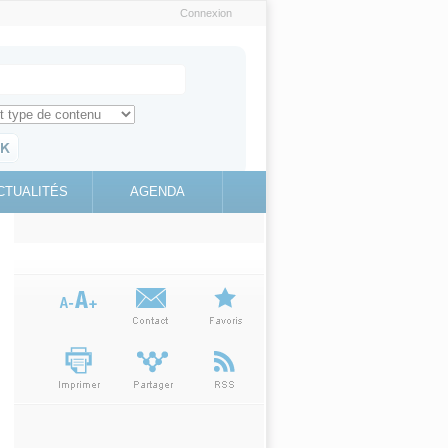
Connexion
e recherche
ch for
ez toute l'information sur le site
education.gouv.fr
CTUALITÉS
AGENDA
(link is
external)