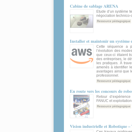
Cabine de sablage ARENA
Etude d’un système te
négociation technico
Ressource pédagogique
Installer et maintenir un système 
Cette séquence a po
l’évolution des mode
que ceux-ci étaient tr
des entreprises, le 
les pratiques. À trav
amenés à identifier l
avantages ainsi que le
professionnel.
Ressource pédagogique
En route vers les concours de robo
Retour d’expérience
FANUC et exploitati
Ressource pédagogique
Vision industrielle et Robotique –
Ces travaux pratiques