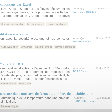
en passant par Excel
n : « Si... Alors… Sinon… », les élèves découvrent les
Auteur(s):
05 mai 2026
LE TIEC Véronique
ues des algorithmes, de la programmation Python
 de la programmation VBA pour construire un devis
Cours / présentation
Travaux dirigés
Travaux pratiques
ilitation électrique
lien avec la sécurité électrique et les véhicules
Auteur(s):
19 Mar 2026
MAUFRONT Eric
.
Autoévaluation
Simulation
Travaux dirigés
Travaux pratiques
aire - BTS SCBH
 reprend les attentes de l'épreuve U4.1 "Répondre
Auteur(s):
15 déc 2025
BRAS Simon
BTS SCBH. Ce sujet permet de mobiliser les
étude de prix, et en particulier le quantitatif, le
fficient de vente. Toutes les données nécessaires...
Étude de cas
Évaluation
rature dans une cuve de fermentation lors de la vinification.
on automatique de la température dans une cuve de
Auteur(s):
19 oct 2025
STRAUDO Bernard
vinification.
Travaux dirigés