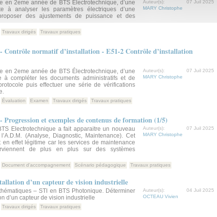
sée en 2eme année de BTS Electrotechnique, d’une
Auteur(s):
07 Juil 2025
MARY Christophe
e à analyser les paramètres électriques d’une
e proposer des ajustements de puissance et des
Travaux dirigés
Travaux pratiques
 Contrôle normatif d’installation - E51-2 Contrôle d’installation
sée en 2eme année de BTS Électrotechnique, d’une
Auteur(s):
07 Juil 2025
MARY Christophe
 à compléter les documents administratifs et de
protocole puis effectuer une série de vérifications
e.
Évaluation
Examen
Travaux dirigés
Travaux pratiques
- Progression et exemples de contenus de formation (1/5)
TS Electrotechnique a fait apparaitre un nouveau
Auteur(s):
07 Juil 2025
MARY Christophe
 l’A.D.M. (Analyse, Diagnostic, Maintenance). Cet
en effet légitime car les services de maintenance
terviennent de plus en plus sur des systèmes
Document d'accompagnement
Scénario pédagogique
Travaux pratiques
allation d’un capteur de vision industrielle
hématiques – STI en BTS Photonique. Déterminer
Auteur(s):
04 Juil 2025
OCTEAU Vivien
ion d’un capteur de vision industrielle
Travaux dirigés
Travaux pratiques