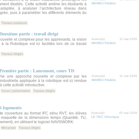
MAHIEU Frédéric
ent étudiés. Cette activité améne les étudiants à
adaptée, à analyser l’architecture réseau dans
égrée, puis à paramétrer les différents éléments du
Travaux pratiques
Deuxième partie : travail dirigé
uvelle et complexe pour les apprenants, la vision
Auteur(s):
11 mai 2026
MAHIEU Frédéric
 à la Robotique est ici facilitée lors de ce travail
Travaux dirigés
– Première partie : Lancement, cours TD
me une approche nouvelle et complexe par les
Auteur(s):
11 mai 2026
MAHIEU Frédéric
industrielle appliquée à la robotique est ici rendue
 cette activité introductive.
Cours / présentation
Travaux dirigés
6 logements
te couverture au format IFC et/ou RVT, les élèves
Auteur(s):
05 mai 2026
LE TIEC Véronique
te maquette de la dimensions temps (Quantité, TU,
hement), en utilisant le logiciel NAVISWORK.
Mini-projet
Travaux dirigés