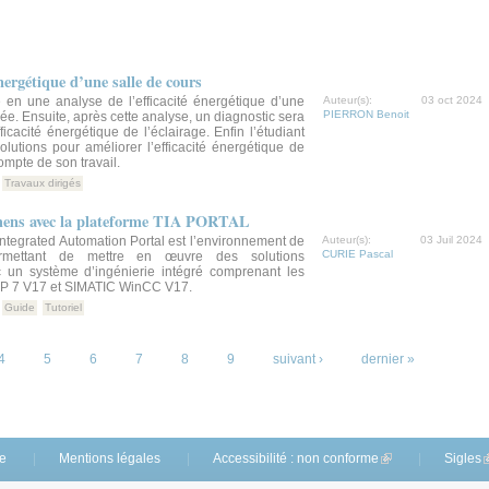
énergétique d’une salle de cours
te en une analyse de l’efficacité énergétique d’une
Auteur(s):
03 oct 2024
PIERRON Benoit
cée. Ensuite, après cette analyse, un diagnostic sera
efficacité énergétique de l’éclairage. Enfin l’étudiant
lutions pour améliorer l’efficacité énergétique de
ompte de son travail.
Travaux dirigés
mens avec la plateforme TIA PORTAL
Integrated Automation Portal est l’environnement de
Auteur(s):
03 Juil 2024
CURIE Pascal
ermettant de mettre en œuvre des solutions
c un système d’ingénierie intégré comprenant les
EP 7 V17 et SIMATIC WinCC V17.
Guide
Tutoriel
4
5
6
7
8
9
suivant ›
dernier »
te
Mentions légales
Accessibilité : non conforme
(link is external)
Sigles
(