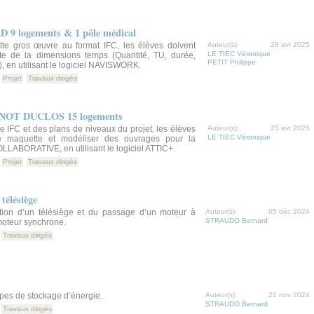
D 9 logements & 1 pôle médical
tte gros œuvre au format IFC, les élèves doivent
Auteur(s):
28 avr 2025
LE TIEC Véronique
tte de la dimensions temps (Quantité, TU, durée,
PETIT Philippe
, en utilisant le logiciel NAVISWORK.
Projet
Travaux dirigés
 PINOT DUCLOS 15 logements
e IFC et des plans de niveaux du projet, les élèves
Auteur(s):
25 avr 2025
LE TIEC Véronique
tte maquette et modéliser des ouvrages pour la
LLABORATIVE, en utilisant le logiciel ATTIC+.
Projet
Travaux dirigés
télésiège
tion d’un télésiège et du passage d’un moteur à
Auteur(s):
05 déc 2024
STRAUDO Bernard
moteur synchrone.
Travaux dirigés
ypes de stockage d’énergie.
Auteur(s):
21 nov 2024
STRAUDO Bernard
Travaux dirigés