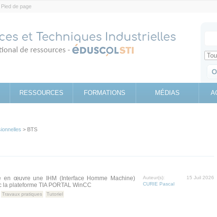
Pied de page
Votr
Sear
Retrouv
RESSOURCES
FORMATIONS
MÉDIAS
A
sionnelles
> BTS
e en œuvre une IHM (Interface Homme Machine)
Auteur(s):
15 Juil 2026
CURIE Pascal
 la plateforme TIA PORTAL WinCC
Travaux pratiques
Tutoriel