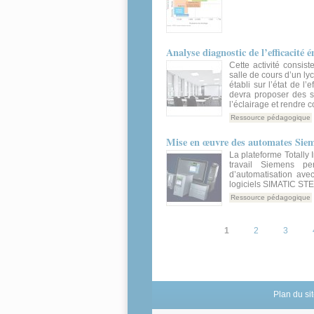
Analyse diagnostic de l’efficacité 
Cette activité consis
salle de cours d’un ly
établi sur l’état de l’
devra proposer des so
l’éclairage et rendre c
Ressource pédagogique
Mise en œuvre des automates Sie
La plateforme Totally 
travail Siemens p
d’automatisation ave
logiciels SIMATIC ST
Ressource pédagogique
Pages
1
2
3
Plan du si