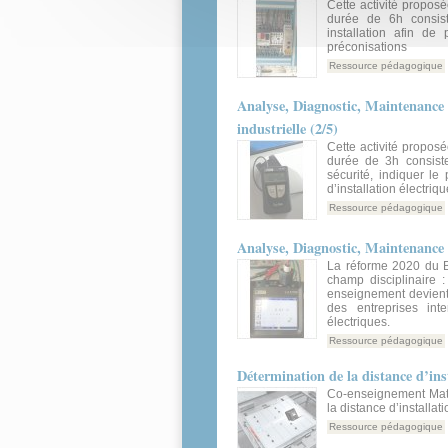
Cette activité propo
durée de 6h consist
installation afin d
préconisations
Ressource pédagogique
Analyse, Diagnostic, Maintenance -
industrielle (2/5)
Cette activité propo
durée de 3h consiste
sécurité, indiquer le 
d’installation électriqu
Ressource pédagogique
Analyse, Diagnostic, Maintenance 
La réforme 2020 du B
champ disciplinaire :
enseignement devient 
des entreprises in
électriques.
Ressource pédagogique
Détermination de la distance d’inst
Co-enseignement Mat
la distance d’installat
Ressource pédagogique