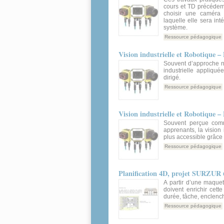
cours et TD précédemm
choisir une caméra 
laquelle elle sera int
système.
Ressource pédagogique
Vision industrielle et Robotique – 
Souvent d’approche no
industrielle appliquée
dirigé.
Ressource pédagogique
Vision industrielle et Robotique 
Souvent perçue com
apprenants, la vision 
plus accessible grâce à
Ressource pédagogique
Planification 4D, projet SURZUR 
A partir d’une maquet
doivent enrichir cet
durée, tâche, enclenc
Ressource pédagogique