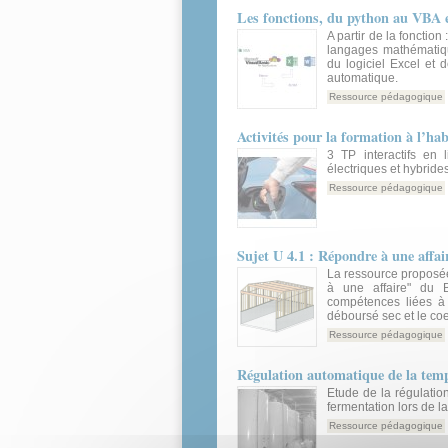
Les fonctions, du python au VBA 
A partir de la fonctio
langages mathématiq
du logiciel Excel et
automatique.
Ressource pédagogique
Activités pour la formation à l’hab
3 TP interactifs en 
électriques et hybrides
Ressource pédagogique
Sujet U 4.1 : Répondre à une aff
La ressource proposée
à une affaire" du 
compétences liées à l'
déboursé sec et le coe
Ressource pédagogique
Régulation automatique de la tempé
Etude de la régulati
fermentation lors de la 
Ressource pédagogique