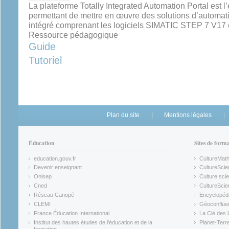
La plateforme Totally Integrated Automation Portal est 
permettant de mettre en œuvre des solutions d’automat
intégré comprenant les logiciels SIMATIC STEP 7 V1
Ressource pédagogique
Guide
Tutoriel
Plan du site
Mentions légales
Éducation
Sites de form
education.gouv.fr
CultureMat
(link is external)
(link is ex
Devenir enseignant
CultureScie
(link is external)
(link is ex
Onisep
Culture scie
(link is external)
Cned
CultureSci
(link is external)
(link is ex
Réseau Canopé
Encyclopédi
(link is external)
(link is ex
CLEMI
Géoconflue
(link is external)
(link is ex
France Éducation International
La Clé des 
(link is external)
(link is ex
Institut des hautes études de l'éducation et de la
Planet-Terr