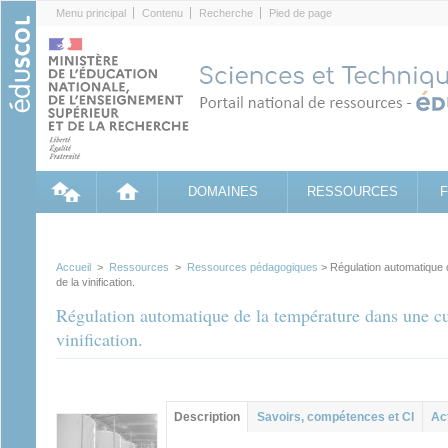
Cookies management panel
Menu principal
Contenu
Recherche
Pied de page
DOMAINES
RESSOURCES
Accueil
>
Ressources
>
Ressources pédagogiques
> Régulation automatique 
de la vinification.
Régulation automatique de la température dans une cu
vinification.
Contenu principal
Description
(onglet
Savoirs, compétences et CI
Ac
actif)