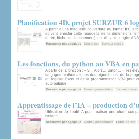
Planification 4D, projet SURZUR 6 lo
A partir d’une maquette couverture au format IFC et/
doivent enrichir cette maquette de la dimensions tem
durée, tâche, enclenchement), en utilisant le logiciel
Ressource pédagogique
Mini-projet
Travaux dirigés
Les fonctions, du python au VBA en pa
A partir de la fonction : « Si... Alors… Sinon… », les él
langages mathématiques des algorithmes, de la pro
du logiciel Excel et de la programmation VBA pour co
automatique.
Ressource pédagogique
Cours / présentation
Travaux dirigés
Apprentissage de l’IA – production d’
Utilisation de l’outil IA pour réaliser une étude comp
isolants
Ressource pédagogique
Cours / présentation
Étude de cas