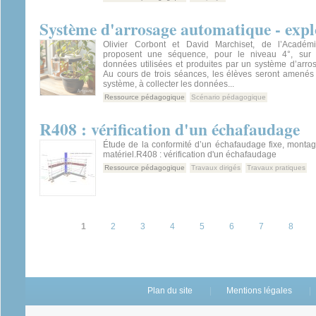
Système d'arrosage automatique - expl
Olivier Corbont et David Marchiset, de l’Acadé
proposent une séquence, pour le niveau 4°, sur l’
données utilisées et produites par un système d’arro
Au cours de trois séances, les élèves seront amené
système, à collecter les données...
Ressource pédagogique
Scénario pédagogique
R408 : vérification d'un échafaudage
Étude de la conformité d’un échafaudage fixe, montag
matériel.R408 : vérification d'un échafaudage
Ressource pédagogique
Travaux dirigés
Travaux pratiques
Pages
1
2
3
4
5
6
7
8
Plan du site
Mentions légales