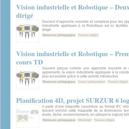
Vision industrielle et Robotique – Deux
dirigé
Souvent d’approche nouvelle et complexe pour les app
industrielle appliquée à la Robotique est ici facilitée
dirigé.
Ressource pédagogique
Travaux dirigés
Vision industrielle et Robotique – Pre
cours TD
Souvent perçue comme une approche nouvelle et 
apprenants, la vision industrielle appliquée à la robot
plus accessible grâce à cette activité introductive.
Ressource pédagogique
Cours / présentation
Travaux dirigés
Planification 4D, projet SURZUR 6 lo
A partir d’une maquette couverture au format IFC et/
doivent enrichir cette maquette de la dimensions tem
durée, tâche, enclenchement), en utilisant le logiciel
Ressource pédagogique
Mini-projet
Travaux dirigés