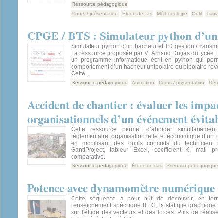
Ressource pédagogique
Cours / présentation
Étude de cas
Méthodologie
Outil
Trava
CPGE / BTS : Simulateur python d’un
Simulateur python d’un hacheur et TD gestion / transmi
La ressource proposée par M. Arnaud Dugas du lycée L
un programme informatique écrit en python qui per
comportement d’un hacheur unipolaire ou bipolaire réve
Cette...
Ressource pédagogique
Animation
Cours / présentation
Dém
Accident de chantier : évaluer les imp
organisationnels d’un événement évita
Cette ressource permet d’aborder simultanément
réglementaire, organisationnelle et économique d’u
en mobilisant des outils concrets du technicien
GanttProject, tableur Excel, coefficient K, mail pr
comparative.
Ressource pédagogique
Étude de cas
Scénario pédagogique
Potence avec dynamomètre numérique
Cette séquence a pour but de découvrir, en ter
l'enseignement spécifique ITEC, la statique graphique
sur l'étude des vecteurs et des forces. Puis de réali