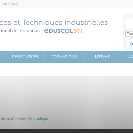
Pied de page
Votr
Sear
Retrouv
RESSOURCES
FORMATIONS
MÉDIAS
A
rniture d'un Vérin Hydraulique