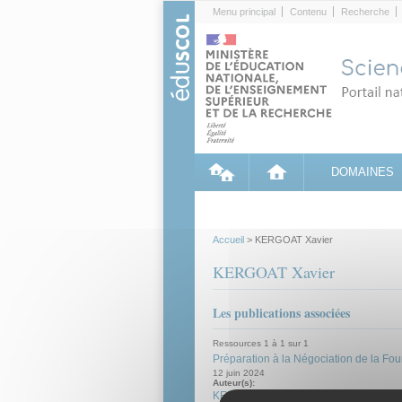
Cookies management panel
Menu principal
Contenu
Recherche
DOMAINES
Accueil
> KERGOAT Xavier
KERGOAT Xavier
Les publications associées
Ressources 1 à 1 sur 1
Préparation à la Négociation de la Fou
12 juin 2024
Auteur(s):
KERGOAT Xavier