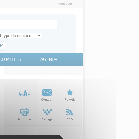
Connexion
e recherche
ch for
ez toute l'information sur le site
education.gouv.fr
CTUALITÉS
AGENDA
(link is
external)