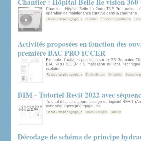
Chantier : Hôpital Belle Ile vision 360 
Chantier : Hôpital Belle Ile 2nde TNE Préparation et
opération de maintenance curative dans la chaufferie
Ressource pédagogique
Chantier
Énoncé de problème
Exer
Activités proposées en fonction des ouv
première BAC PRO ICCER
Exemple d’activités possibles sur le GS Germaine T
BAC PRO ICCER : Climatisation du local technique 
scolaire
Ressource pédagogique
Étude de cas
Mini-projet
Scénario 
BIM - Tutoriel Revit 2022 avec séquen
Tutoriel détaillé d’apprentissage du logiciel REVIT (Ar
avec séquences pédagogiques
Ressource pédagogique
Travaux dirigés
Tutoriel
Décodage de schéma de principe hydra