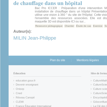
de chauffage dans un hôpital
Bac Pro ICCER : Préparation d'une intervention M
installation de chauffage dans un hôpital Présentati
utilise une vision à 360 ° du site de l'Hôpital. Cette v
l'ensemble des ressources associées. Elle est dis
maquette 3D est disponible ICI ou sur...
Ressource pédagogique
Chantier
Étude de cas
Exercice
S
Auteur(s):
MILIN Jean-Philippe
Plan du site
Mentions légales
Éducation
Sites de form
education.gouv.fr
CultureMat
(link is external)
(link is ex
Devenir enseignant
CultureScie
(link is external)
(link is ex
Onisep
Culture scie
(link is external)
Cned
CultureSci
(link is external)
(link is ex
Réseau Canopé
Encyclopédi
(link is external)
(link is ex
CLEMI
Géoconflue
(link is external)
(link is ex
France Éducation International
La Clé des 