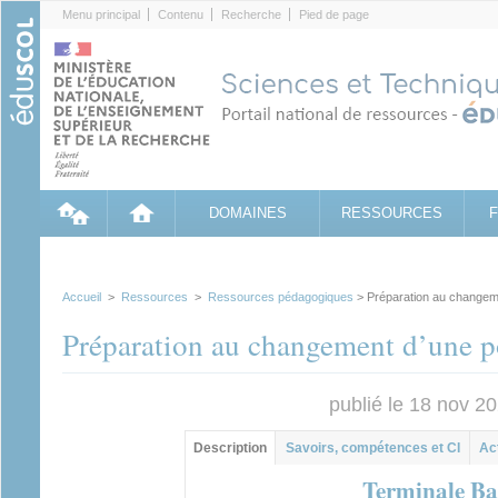
Cookies management panel
Menu principal
Contenu
Recherche
Pied de page
DOMAINES
RESSOURCES
Accueil
>
Ressources
>
Ressources pédagogiques
> Préparation au changem
Préparation au changement d’une 
publié le 18 nov 2
Contenu principal
Description
(onglet
Savoirs, compétences et CI
Ac
actif)
Terminale B