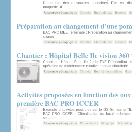
l'ensemble des ressources associées. Elle est dis
maquette 3D...
Ressource pédagogique
Chantier
Étude de cas
Exercice
S
Préparation au changement d’une pom
BAC PRO MEE Terminale : Préparation au changemen
charge
Ressource pédagogique
Chantier
Étude de cas
Exercice
S
Chantier : Hôpital Belle Ile vision 360 
Chantier : Hôpital Belle Ile 2nde TNE Préparation et
opération de maintenance curative dans la chaufferie
Ressource pédagogique
Chantier
Énoncé de problème
Exer
Activités proposées en fonction des ouv
première BAC PRO ICCER
Exemple d’activités possibles sur le GS Germaine T
BAC PRO ICCER : Climatisation du local technique 
scolaire
Ressource pédagogique
Étude de cas
Mini-projet
Scénario 