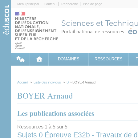
Cookies management panel
Menu principal
Contenu
Recherche
Pied de page
DOMAINES
RESSOURCES
Accueil
>
Liste des individus
>
B
> BOYER Arnaud
BOYER Arnaud
Les publications associées
Ressources 1 à 5 sur 5
Sujets 0 Épreuve E32b - Travaux de 