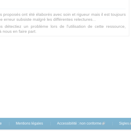
proposés ont été élaborés avec soin et rigueur mais il est toujours
e erreur subsiste malgré les différentes relectures...
s détectiez un problème lors de l'utilisation de cette ressource,
à nous en faire part.
te
Mentions légales
Accessibilité : non conforme
(link is external)
Sigles
(