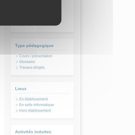
Etude et conception des
systèmes
Fluidique et énergétique
Fluidique et énergétique
appliquées
Type pédagogique
Cours / présentation
Glossaire
Travaux dirigés
Lieux
En établissement
En salle informatique
Hors établissement
Activités induites