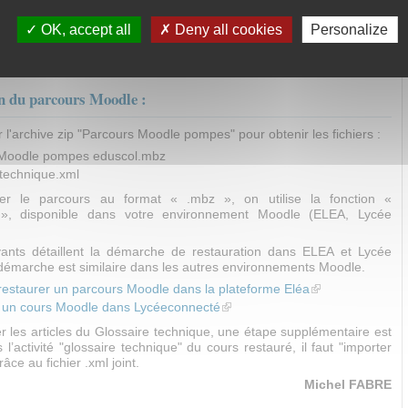
ités sont proposées avec un niveau d’autonomie ajustable (aide
OK, accept all
Deny all cookies
Personalize
, activités d’approfondissement).
ation intermédiaire (différenciée) et une évaluation finale sont
n du parcours Moodle :
l'archive zip "Parcours Moodle pompes" pour obtenir les fichiers :
 Moodle pompes eduscol.mbz
 technique.xml
er le parcours au format « .mbz », on utilise la fonction «
 », disponible dans votre environnement Moodle (ELEA, Lycée
vants détaillent la démarche de restauration dans ELEA et Lycée
démarche est similaire dans les autres environnements Moodle.
/restaurer un parcours Moodle dans la plateforme Eléa
(link is external)
 un cours Moodle dans Lycéeconnecté
(link is external)
r les articles du Glossaire technique, une étape supplémentaire est
 l’activité "glossaire technique" du cours restauré, il faut "importer
râce au fichier .xml joint.
Michel FABRE