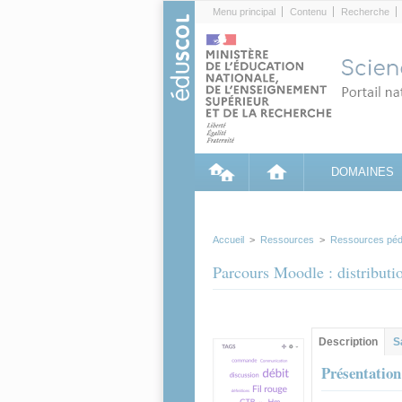
Cookies management panel
Menu principal
Contenu
Recherche
DOMAINES
Accueil
>
Ressources
>
Ressources péd
Parcours Moodle : distributi
Contenu princip
Description
(ong
S
actif)
Présentation 