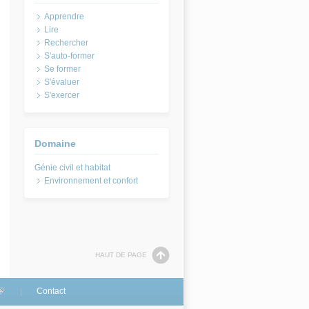
Apprendre
Lire
Rechercher
S'auto-former
Se former
S'évaluer
S'exercer
Domaine
Environnement et confort
HAUT DE PAGE
link is external)
Contact