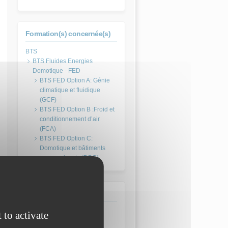
Formation(s) concernée(s)
BTS Fluides Energies
Domotique - FED
BTS FED Option A: Génie
climatique et fluidique
(GCF)
BTS FED Option B :Froid et
conditionnement d’air
(FCA)
BTS FED Option C:
Domotique et bâtiments
communicants (DBC)
Discipline(s)
 to activate
Etude des systèmes