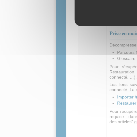
Des activ
disponible
Une évalu
fournies.
Prise en mai
Décompresser 
Parcours
Glossaire
Pour récupér
Restauration
connecté, …).
Les liens sui
connecté. La 
Importer 
Restaurer
Pour récupére
requise : dans
des articles" g