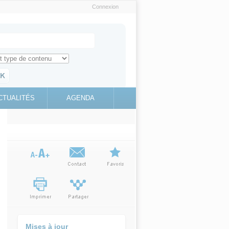
Connexion
e recherche
ch for
ez toute l'information sur le site
education.gouv.fr
CTUALITÉS
AGENDA
(link is
external)
Mises à jour