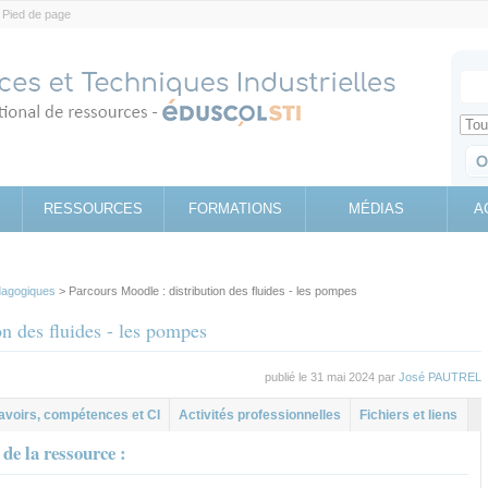
Pied de page
Votr
Sear
Retrouv
RESSOURCES
FORMATIONS
MÉDIAS
A
agogiques
> Parcours Moodle : distribution des fluides - les pompes
on des fluides - les pompes
publié le 31 mai 2024 par
José PAUTREL
al
let
avoirs, compétences et CI
Activités professionnelles
Fichiers et liens
de la ressource :