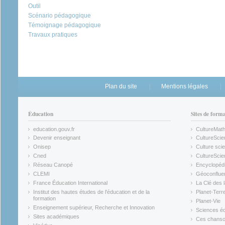
Outil
Scénario pédagogique
Témoignage pédagogique
Travaux pratiques
Plan du site
Mentions légales
Éducation
Sites de form
education.gouv.fr
CultureMat
(link is external)
(link is ex
Devenir enseignant
CultureScie
(link is external)
(link is ex
Onisep
Culture scie
(link is external)
Cned
CultureSci
(link is external)
(link is ex
Réseau Canopé
Encyclopédi
(link is external)
(link is ex
CLEMI
Géoconflue
(link is external)
(link is ex
France Éducation International
La Clé des 
(link is external)
(link is ex
Institut des hautes études de l'éducation et de la
Planet-Terr
(link is ex
formation
Planet-Vie
(link is external)
(link is ex
Enseignement supérieur, Recherche et Innovation
Sciences éc
(link is external)
(link is ex
Sites académiques
Ces chansons
(link is external)