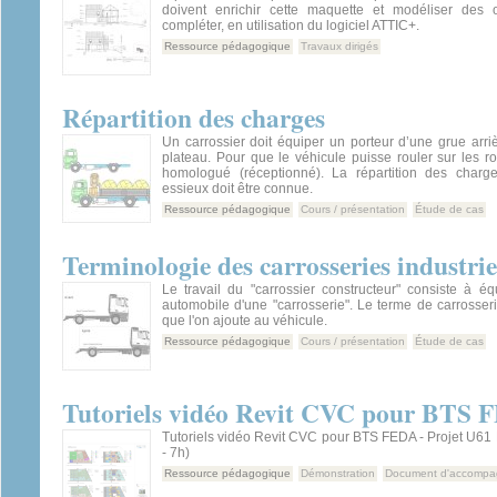
doivent enrichir cette maquette et modéliser des 
compléter, en utilisation du logiciel ATTIC+.
Ressource pédagogique
Travaux dirigés
Répartition des charges
Un carrossier doit équiper un porteur d’une grue arri
plateau. Pour que le véhicule puisse rouler sur les rou
homologué (réceptionné). La répartition des charge
essieux doit être connue.
Ressource pédagogique
Cours / présentation
Étude de cas
Terminologie des carrosseries industrie
Le travail du "carrossier constructeur" consiste à é
automobile d'une "carrosserie". Le terme de carrosser
que l'on ajoute au véhicule.
Ressource pédagogique
Cours / présentation
Étude de cas
Tutoriels vidéo Revit CVC pour BTS F
Tutoriels vidéo Revit CVC pour BTS FEDA - Projet U61 
- 7h)
Ressource pédagogique
Démonstration
Document d'accomp