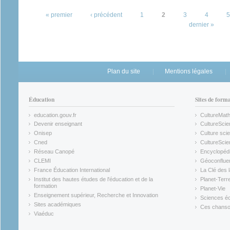
Pages
« premier
‹ précédent
1
2
3
4
5
dernier »
Plan du site
Mentions légales
Éducation
Sites de form
education.gouv.fr
CultureMat
(link is external)
(link is ex
Devenir enseignant
CultureScie
(link is external)
(link is ex
Onisep
Culture scie
(link is external)
Cned
CultureSci
(link is external)
(link is ex
Réseau Canopé
Encyclopédi
(link is external)
(link is ex
CLEMI
Géoconflue
(link is external)
(link is ex
France Éducation International
La Clé des 
(link is external)
(link is ex
Institut des hautes études de l'éducation et de la
Planet-Terr
(link is ex
formation
Planet-Vie
(link is external)
(link is ex
Enseignement supérieur, Recherche et Innovation
Sciences éc
(link is external)
(link is ex
Sites académiques
Ces chansons
(link is external)
(link is ex
Viaéduc
(link is external)