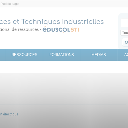
Pied de page
Votr
Sear
Retrouv
RESSOURCES
FORMATIONS
MÉDIAS
A
on électrique