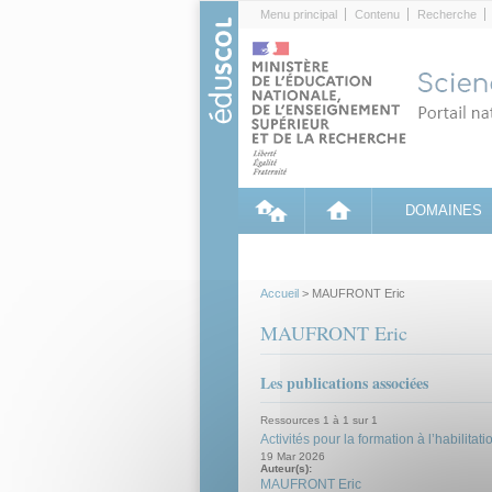
Cookies management panel
Menu principal
Contenu
Recherche
DOMAINES
Accueil
> MAUFRONT Eric
MAUFRONT Eric
Les publications associées
Ressources 1 à 1 sur 1
Activités pour la formation à l’habilitati
19 Mar 2026
Auteur(s):
MAUFRONT Eric