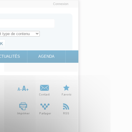
Connexion
e recherche
ch for
ez toute l'information sur le site
education.gouv.fr
CTUALITÉS
AGENDA
(link is
external)