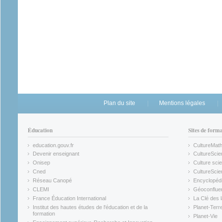
Plan du site
Mentions légales
Éducation
Sites de form
education.gouv.fr
CultureMat
(link is external)
(link is ex
Devenir enseignant
CultureScie
(link is external)
(link is ex
Onisep
Culture scie
(link is external)
Cned
CultureSci
(link is external)
(link is ex
Réseau Canopé
Encyclopédi
(link is external)
(link is ex
CLEMI
Géoconflue
(link is external)
(link is ex
France Éducation International
La Clé des 
(link is external)
(link is ex
Institut des hautes études de l'éducation et de la
Planet-Terr
(link is ex
formation
Planet-Vie
(link is external)