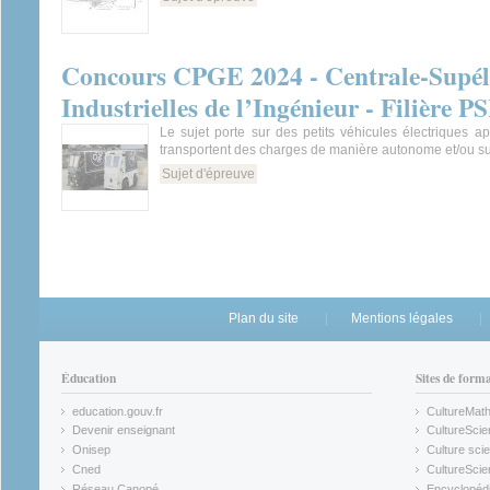
Concours CPGE 2024 - Centrale-Supéle
Industrielles de l’Ingénieur - Filière 
Le sujet porte sur des petits véhicules électriques a
transportent des charges de manière autonome et/ou s
Sujet d'épreuve
Plan du site
Mentions légales
Éducation
Sites de form
education.gouv.fr
CultureMat
(link is external)
(link is ex
Devenir enseignant
CultureScie
(link is external)
(link is ex
Onisep
Culture scie
(link is external)
Cned
CultureSci
(link is external)
(link is ex
Réseau Canopé
Encyclopédi