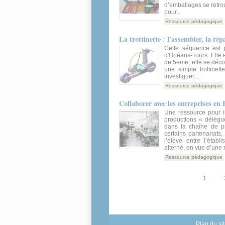
d’emballages se retro
pour...
Ressource pédagogique
La trottinette : l'assembler, la répa
Cette séquence est 
d'Orléans-Tours. Elle
de 5eme, elle se déc
une simple trottinett
investiguer...
Ressource pédagogique
Collaborer avec les entreprises e
Une ressource pour il
productions « délégué
dans la chaîne de pr
certains partenariats
l’élève entre l’établ
alterné, en vue d’une 
Ressource pédagogique
Pages
1
Plan du si