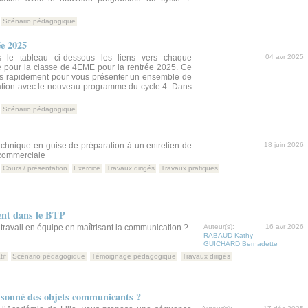
Scénario pédagogique
ée 2025
 le tableau ci-dessous les liens vers chaque
04 avr 2025
pour la classe de 4EME pour la rentrée 2025. Ce
rès rapidement pour vous présenter un ensemble de
tion avec le nouveau programme du cycle 4. Dans
Scénario pédagogique
chnique en guise de préparation à un entretien de
18 juin 2026
-commerciale
Cours / présentation
Exercice
Travaux dirigés
Travaux pratiques
nt dans le BTP
travail en équipe en maîtrisant la communication ?
Auteur(s):
16 avr 2026
RABAUD Kathy
GUICHARD Bernadette
if
Scénario pédagogique
Témoignage pédagogique
Travaux dirigés
isonné des objets communicants ?