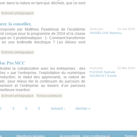
uve dans la nature en tant que déchets, que ce sont
Scénario pédagogique
rer, la conseiller,
proposée par Matthieu Pasdeloup de l'académie
Auteur(s):
21 mai 2024
PASDELOUP Matthieu
 est conçue pour le programme de 2024 et la classe
oupe en 3 problématiques : 1- Comment transformer
e en une trottinette électrique ? Les élèves vont
Scénario pédagogique
n Bac Pro MCC
lustrer la collaboration avec les entreprises : des
Auteur(s):
23 Mar 2024
PLESSIS Nathalie
es » par l’entreprise, l’exploitation du numérique
GOUBAULT Estelle
oduction, le statut des apprenants, la nature de
, etc. pour mieux lier le continuum du parcours de
issement et l’entreprise au travers d’un parcours
meilleure insertion.
Scénario pédagogique
Travaux pratiques
2
3
4
5
suivant ›
dernier »
te
Mentions légales
Accessibilité : non conforme
(link is external)
Sigles
(