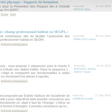
icvité physique - Supports de formation
 pour la Prévention des Risques liés à l'Activité
Auteur(s):
21 nov 2024
VERJUS Didier
Bac Pro MSPC
Guide
Outil
ues (champ professionnel habitat en SEGPA.)
orts numériques afin de faciliter l’autonomie des
Auteur(s):
09 nov 2024
ONNILLON Ludovic
professionnel habitat en SEGPA.
Scénario pédagogique
aux , vous propose 2 séquences pour le niveau 5
Auteur(s):
29 oct 2024
ESPOUEY Jérôme
 d’étude une station météo. Dans la séquence 1 ,
DUPUY Olivier
l’objet et comparent ses fonctionnalités à celles
t ou choisissent les pièces à rajouter...
Scénario pédagogique
est proposée par Estelle Garbuio de l'académie de
Auteur(s):
17 Sep 2024
GARBUIO Estelle
senté a pour objectif de faire prendre conscience aux
fonctionner un objet il faut de l’énergie. L’élève va
tes formes d’énergies. Il prendra conscience qu’un...
Scénario pédagogique