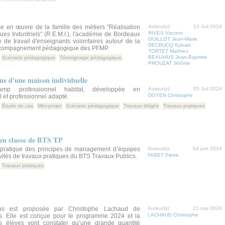
se en œuvre de la famille des métiers "Réalisation
Auteur(s):
13 Juil 2024
RIVES Vincent
s Industriels" (R.E.M.I.), l'académie de Bordeaux
GUILLOT Jean-Marie
 de travail d'enseignants volontaires autour de la
DECRUCQ Sylvain
accompagnement pédagogique des PFMP.
TORTET Mathieu
BEAUVAIS Jean-Baptiste
Scénario pédagogique
Témoignage pédagogique
PROUZAT Jérôme
ue d'une maison individuelle
mp professionnel habitat, développée en
Auteur(s):
05 Juil 2024
DOYEN Christophe
et professionnel adapté.
Étude de cas
Mini-projet
Scénario pédagogique
Travaux dirigés
Travaux pratiques
en classe de BTS TP
pratique des principes de management d’équipes
Auteur(s):
04 juin 2024
FABET Pierre
vités de travaux pratiques du BTS Travaux Publics.
Travaux pratiques
us est proposée par Christophe Lachaud de
Auteur(s):
21 mai 2024
LACHAUD Christophe
rs. Elle est conçue pour le programme 2024 et la
 élèves vont constater qu’une grande quantité