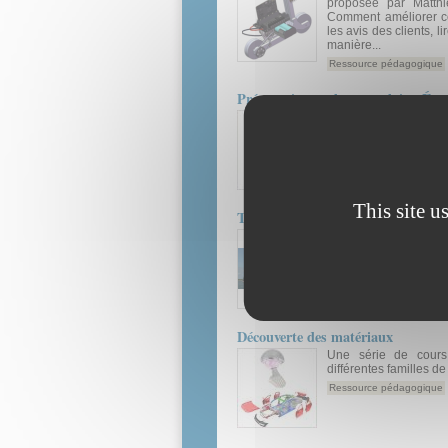
proposée par Matth
Comment améliorer cet
les avis des clients, li
manière...
Ressource pédagogique
Préparation orale en anglais : Ép
Exercice complet de 
sur un projet de constr
Ressource pédagogique
This site u
The Shipspotting Game
Des quiz, des jeux d
activités ludiques afi
les navires.
Ressource pédagogique
Animation
Cours / prése
Découverte des matériaux
Une série de cours 
différentes familles de
Ressource pédagogique