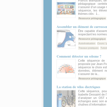
Francis Blanquart, d
pédagogique centré
s’assurer d’un usage 
séquence, les élève
thèmes clés : 1...
Ressource pédagogique
Assembler un élément de carrosse
Être capable d'assem
respectant les normes d
Ressource pédagogique
Autoévaluation
Cours / 
Travaux pratiques
Tutori
Comment détecter un séisme ?
Cette séquence de 
proposée par Jean-Fra
séquence le choix est 
données, élément n
s’assurer de la...
Ressource pédagogique
La station de vélos électriques
Cette séquence, pou
Isabelle Dessaint de 
d’analyser un OST e
échanges avec son env
chaînes d’information e