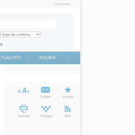
Connexion
e recherche
ch for
ez toute l'information sur le site
education.gouv.fr
CTUALITÉS
AGENDA
(link is
external)