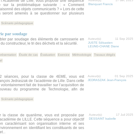
e l’Académie de Lille, vous propose une séquence
Auteur(s):
17 déc 2025
Blanquart Francis
e sur la problématique suivante : « Comment
raisonné des objets communicants ? » Lors de cette
s seront amenés à se questionner sur plusieurs
Scénario pédagogique
rie par soudage
bler par soudage des éléments de carrosserie en
Auteur(s):
11 Sep 2025
JUSTE Sébastien
u constructeur, le tri des déchets et la sécurité.
LEUNG-CHANE Diane
présentation
Étude de cas
Évaluation
Exercice
Méthodologie
Travaux dirigés
el
2 séances, pour la classe de 4EME, vous est
Auteur(s):
01 Sep 2025
JEDRASZAK Jean-François
nçois Jedraszak de l'académie de Lille. Dans cette
volontairement fait de travailler sur l’acquisition de
ouveau du programme de Technologie, afin de
Scénario pédagogique
r la classe de quarième, vous est proposée par
Auteur(s):
17 Juil 2025
DESSAINT Isabelle
l'académie de LILLE. Cette séquence a pour objectif
n caractérisant son organisation interne et ses
ironnement en identifiant les constituants de ses
t...