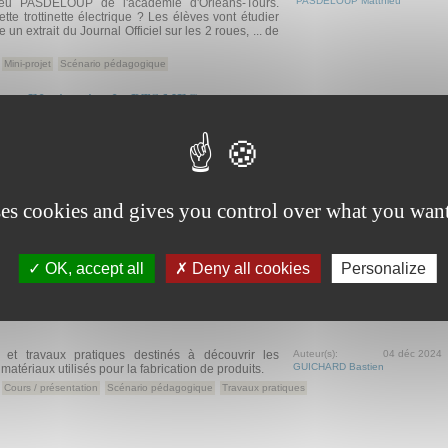
PASDELOUP Matthieu
ieu PASDELOUP de l'académie d'Orléans-Tours.
te trottinette électrique ? Les élèves vont étudier
re un extrait du Journal Officiel sur les 2 roues, ... de
Mini-projet
Scénario pédagogique
reuve E2, situation 2 - BTS MEC
préparation orale à l’épreuve E2 en anglais, basé
Auteur(s):
31 Mar 2025
CORNAILLE Fabrice
uction.
Scénario pédagogique
Témoignage pédagogique
ses cookies and gives you control over what you want
e « pairing » (associations), des mots croisés et
Auteur(s):
14 Mar 2025
INGUENEAU Anne
n d’acquérir des réflexes pour reconnaître et nommer
OK, accept all
Deny all cookies
Personalize
ntation
Exercice
Jeu éducatif
Scénario pédagogique
Travaux dirigés
et travaux pratiques destinés à découvrir les
Auteur(s):
04 déc 2024
GUICHARD Bastien
 matériaux utilisés pour la fabrication de produits.
Cours / présentation
Scénario pédagogique
Travaux pratiques