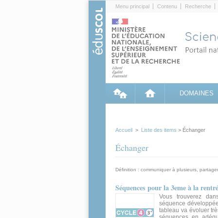
Cookies management panel
Menu principal
Contenu
Recherche
DOMAINES
Accueil
>
Liste des items
> Échanger
Échanger
Définition : communiquer à plusieurs, partage
Séquences pour la 3eme à la rentr
Vous trouverez dans
séquence développée 
tableau va évoluer t
séquences en adéqu