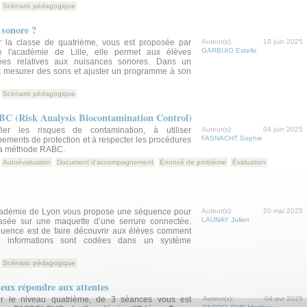
Scénario pédagogique
 sonore ?
r la classe de quatrième, vous est proposée par
Auteur(s):
18 juin 2025
GARBUIO Estelle
 l'académie de Lille, elle permet aux élèves
ées relatives aux nuisances sonores. Dans un
nt mesurer des sons et ajuster un programme à son
Scénario pédagogique
BC (Risk Analysis Biocontamination Control)
ier les risques de contamination, à utiliser
Auteur(s):
04 juin 2025
FASNACHT Sophie
pements de protection et à respecter les procédures
 la méthode RABC.
Autoévaluation
Document d'accompagnement
Énoncé de problème
Évaluation
académie de Lyon vous propose une séquence pour
Auteur(s):
20 mai 2025
LAUNAY Julien
basée sur une maquette d’une serrure connectée.
équence est de faire découvrir aux élèves comment
s informations sont codées dans un système
Scénario pédagogique
ieux répondre aux attentes
r le niveau quatrième, de 3 séances vous est
Auteur(s):
04 avr 2025