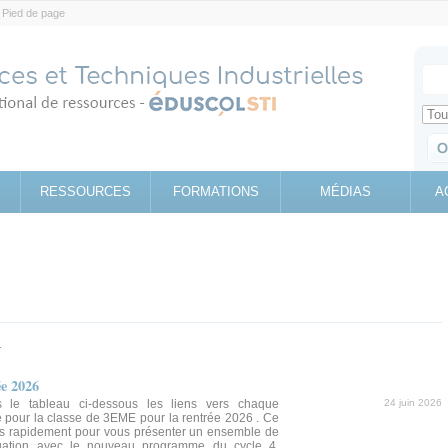
Pied de page
Votr
Sear
Retrouv
RESSOURCES
FORMATIONS
MÉDIAS
A
r
ée 2026
 le tableau ci-dessous les liens vers chaque
24 juin 2026
pour la classe de 3EME pour la rentrée 2026 . Ce
rès rapidement pour vous présenter un ensemble de
ation avec le nouveau programme du cycle 4.