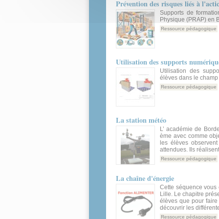
Prévention des risques liés à l'act
Supports de formation
Physique (PRAP) en 
Ressource pédagogique
Utilisation des supports numériq
Utilisation des supp
élèves dans le champ 
Ressource pédagogique
La station météo
L’ académie de Borde
ème avec comme objet
les élèves observent 
attendues. Ils réalisen
Ressource pédagogique
La chaîne d'énergie
Cette séquence vous 
Lille. Le chapitre pré
élèves que pour faire 
découvrir les différen
Ressource pédagogique