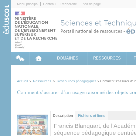
Cookies management panel
Menu principal
Contenu
Recherche
Pied de page
DOMAINES
RESSOURCES
Accueil
>
Ressources
>
Ressources pédagogiques
> Comment s’assurer d’un
Comment s’assurer d’un usage raisonné des objets c
Contenu principal
Description
(onglet
Fichiers et liens
actif)
Francis Blanquart, de l’Académ
séquence pédagogique centrée 