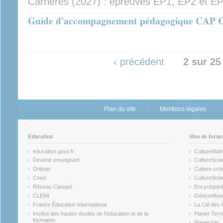
Carrières (2027) : épreuves EP1, EP2 et EP
Guide d'accompagnement pédagogique CAP 
‹ précédent
2 sur 25
Plan du site
Mentions légales
Éducation
Sites de form
education.gouv.fr
CultureMat
(link is external)
(link is ex
Devenir enseignant
CultureScie
(link is external)
(link is ex
Onisep
Culture scie
(link is external)
Cned
CultureSci
(link is external)
(link is ex
Réseau Canopé
Encyclopédi
(link is external)
(link is ex
CLEMI
Géoconflue
(link is external)
(link is ex
France Éducation International
La Clé des 
(link is external)
(link is ex
Institut des hautes études de l'éducation et de la
Planet-Terr
(link is ex
formation
Planet-Vie