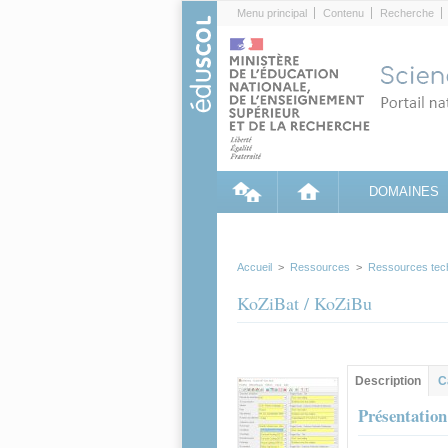
Cookies management panel
Menu principal
Contenu
Recherche
DOMAINES
Accueil
>
Ressources
>
Ressources tec
KoZiBat / KoZiBu
Groupe principa
Description
(ong
C
actif)
Présentation