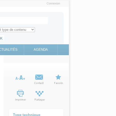
Connexion
e recherche
ch for
ez toute l'information sur le site
education.gouv.fr
CTUALITÉS
AGENDA
(link is
external)
Type technique