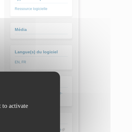
Ressource logicielle
Média
Langue(s) du logiciel
EN
FR
,
Société:
JNL Informatique scientifique-
société
 to activate
Référence entreprise
JNL Informatique scientifique
(link is