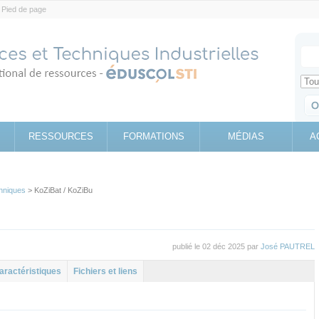
Pied de page
Votr
Sear
Retrouv
RESSOURCES
FORMATIONS
MÉDIAS
A
hniques
> KoZiBat / KoZiBu
publié le 02 déc 2025 par
José PAUTREL
l
let
aractéristiques
Fichiers et liens