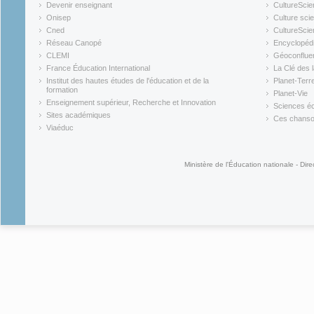
(link is external)
(link is ex
Devenir enseignant
CultureScie
(link is external)
(link is ex
Onisep
Culture scie
(link is external)
Cned
CultureSci
(link is external)
(link is ex
Réseau Canopé
Encyclopédi
(link is external)
(link is ex
CLEMI
Géoconflue
(link is external)
(link is ex
France Éducation International
La Clé des 
(link is external)
(link is ex
Institut des hautes études de l'éducation et de la
Planet-Terr
(link is ex
formation
Planet-Vie
(link is external)
(link is ex
Enseignement supérieur, Recherche et Innovation
Sciences éc
(link is external)
(link is ex
Sites académiques
Ces chansons
(link is external)
(link is ex
Viaéduc
(link is external)
Ministère de l'Éducation nationale - Dire