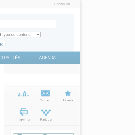
Connexion
e recherche
ch for
ez toute l'information sur le site
education.gouv.fr
CTUALITÉS
AGENDA
(link is
external)