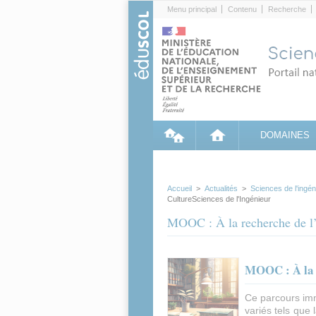
Cookies management panel
Menu principal
Contenu
Recherche
DOMAINES
Accueil
>
Actualités
>
Sciences de l'ingé
CultureSciences de l'Ingénieur
MOOC : À la recherche de l’In
MOOC : À la re
Ce parcours imme
variés tels que 