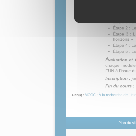
Un ordinateur o
logiciel spécifiq
Plan du cours 
Étape 1 : Le
Étape 2 : Le
Étape 3 : L
horizons »
Étape 4 : La
Étape 5 : Le
Évaluati
on
et 
chaque module 
FUN à l'issue du
Inscription :
ju
Fin du cours :
MOOC : À la recherche de l’Intel
Lien(s) :
Plan du si