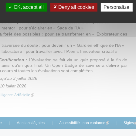
u une tablette avec une connexion internet. Aucune installation de
ue n'est requise.
OK, accept all
Deny all cookies
Personalize
:
 portail : pour démasquer l’IA en « Détective du quotidien »
 mentor : pour s'éclairer en « Sage de l’IA »
a forêt des possibles : pour se transformer en « Explorateur des
 traversée du doute : pour devenir un « Gardien éthique de l’IA »
 laboratoire : pour travailler avec l’IA en « Innovateur créatif »
Certification :
L’évaluation se fait via un quiz proposé à la fin de
ainsi qu’un quiz final. Un Open Badge de suivi sera délivré par
 cours si toutes les évaluations sont complétées.
squ’au 3 juillet 2026
10 juillet 2026
ligence Artificielle
(link is external)
te
Mentions légales
Accessibilité : non conforme
(link is external)
Sigles
(