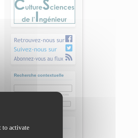
Recherche contextuelle
dans les publications Culture Sciences
de l'Ingénieur
Date
 to activate
07 jan 2026
-
10 Juil 2026