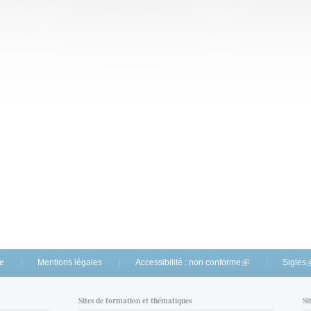
te
Mentions légales
Accessibilité : non conforme
(link is external)
Sigles
(
Sites de formation et thématiques
Si