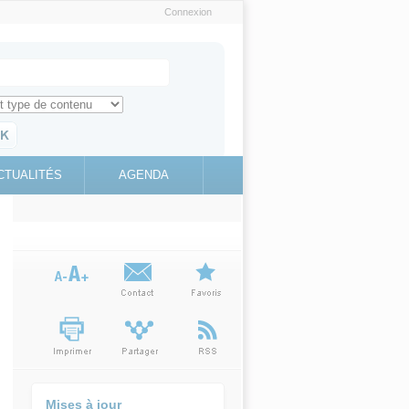
Connexion
e recherche
ch for
ez toute l'information sur le site
education.gouv.fr
CTUALITÉS
AGENDA
(link is
external)
Mises à jour