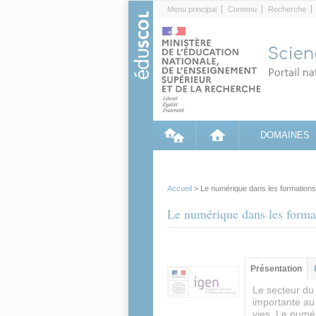
Cookies management panel
Menu principal
Contenu
Recherche
DOMAINES
Accueil
> Le numérique dans les formations
Le numérique dans les forma
Contenu princip
Présentation
(on
acti
Le secteur du 
importante au
vies. Le numé