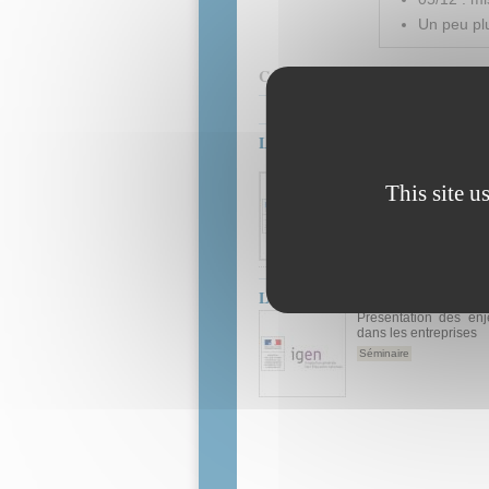
Un peu plu
Contenus associés :
Le numérique dans les épreuves d
Quels modes d’utilis
du BTP ?
This site u
Séminaire
Le numérique dans les formations
Présentation des enj
dans les entreprises
Séminaire