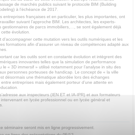
passage de marchés publics suivant le protocole BIM (Building
odeling) à l’échéance de 2017.
es entreprises françaises et en particulier, les plus importantes, ont
vailler suivant l’approche BIM. Les architectes, les experts-
s gestionnaires de parcs immobiliers,…, se sont également déjà
cette évolution.
nt d’accompagner cette mutation vers les outils numériques et les
 les formations afin d’assurer un niveau de compétences adapté aux
nes.
portant car les outils sont en constante évolution et intègrent des
mériques innovantes telles que la simulation de performance
 le « 3D immersif » utilisé notamment pour l’analyse in situ des
 aux personnes porteuses de handicap. Le concept de « la ville
» est désormais une thématique abordée lors des échanges
x entre entreprises mais également porteur d’une attente en
éducation.
s’adresse aux inspecteurs (IEN ET et IA-IPR) et aux formateurs
intervenant en lycée professionnel ou en lycée général et
s.
ce séminaire seront mis en ligne progressivement.
se en ligne des présentations du 05/12