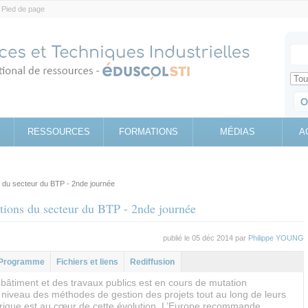
Pied de page
Votr
Sear
Retrouv
RESSOURCES
FORMATIONS
MÉDIAS
A
 du secteur du BTP - 2nde journée
tions du secteur du BTP - 2nde journée
publié le 05 déc 2014 par
Philippe YOUNG
al
glet
Programme
Fichiers et liens
Rediffusion
f)
bâtiment et des travaux publics est en cours de mutation
 niveau des méthodes de gestion des projets tout au long de leurs
rique est au cœur de cette évolution. L’Europe recommande