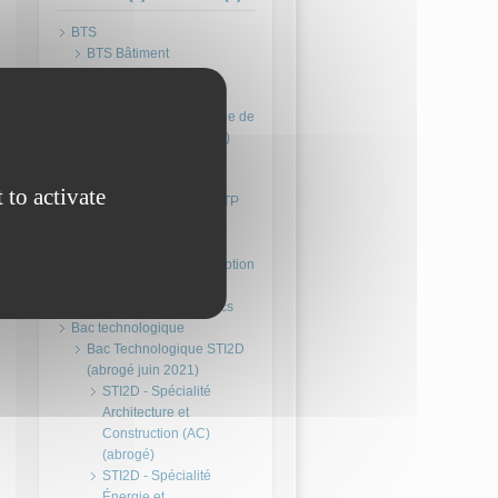
BTS Bâtiment
BTS Constructions
métalliques
BTS Etudes et économie de
la construction (abrogé)
BTS Fluides Energies
Domotique - FED
 to activate
BTS Travaux publics - TP
Bac Pro Technicien
d’études du bâtiment option
A - Études et économie
Bac Pro Travaux publics
Bac Technologique STI2D
(abrogé juin 2021)
STI2D - Spécialité
Architecture et
Construction (AC)
(abrogé)
STI2D - Spécialité
Énergie et