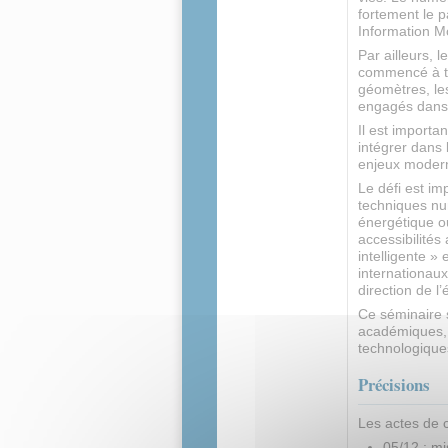
fortement le 
Information M
Par ailleurs, l
commencé à tra
géomètres, le
engagés dans 
Il est importa
intégrer dans
enjeux moder
Le défi est im
techniques nu
énergétique ou
accessibilités
intelligente 
internationau
direction de l’
Ce séminaire 
académiques, 
technologique
Précisions
Les actes de 
05/12 : mi