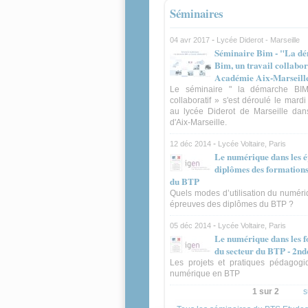
Séminaires
-
04 avr 2017
Lycée Diderot - Marseille
Séminaire Bim - "La d
Bim, un travail collabor
Académie Aix-Marseill
Le séminaire " la démarche BIM,
collaboratif » s'est déroulé le mardi
au lycée Diderot de Marseille dan
d'Aix-Marseille.
-
12 déc 2014
Lycée Voltaire, Paris
Le numérique dans les é
diplômes des formations
du BTP
Quels modes d’utilisation du numér
épreuves des diplômes du BTP ?
-
05 déc 2014
Lycée Voltaire, Paris
Le numérique dans les 
du secteur du BTP - 2nd
Les projets et pratiques pédagogi
numérique en BTP
1 sur 2
s