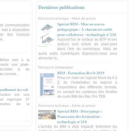
Dernières publications
-
Ressource technique
Article de presse
Spécial BIM - Mise en œuvre
de communication
pédagogique : À chacun ses outils
 met à disposition
pour collaborer - technologie n°210
ale des licences
e...
Aujourd’hui, le secteur du BTP et ses
acteurs sont entrés de plain-pied
dans l’ère du numérique. Mais de
quels outils numériques disposons-nous pour
alimenter le...
 Béton met à la
gnants une plate-
Ressource pédagogique
d'accéder à de
BIM - Formation Revit 2019
es comme...
Prise en main du logiciel Revit de A à
Z, de l’installation du logiciel à
l’exportation des différents formats,
-gonflement des sols
en suivant les contenus des feuilles
ruction est une
de route BIM des Bac Pro TEB.
qui regroupe 37
ionnelles de la
-
Ressource technique
Article de presse
Spécial BIM - Décryptage :
Panorama des formations -
technologie n°210
L’arrivée du BIM a déjà impacté fortement les