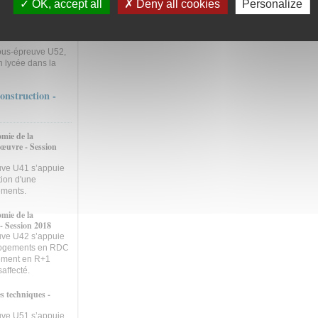
OK, accept all
Deny all cookies
Personalize
e.
tion d'ouvrages -
sous-épreuve U52,
n lycée dans la
onstruction -
mie de la
'œuvre - Session
euve U41 s’appuie
tion d'une
ements.
mie de la
 - Session 2018
euve U42 s’appuie
6 logements en RDC
ogement en R+1
affecté.
s techniques -
euve U51 s’appuie