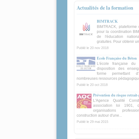
Actualités de la formation
BIMTRACK
BIMTRACK, plateforme 
pour la coordination BIM
de l'éducation nation
gratuites. Pour obtenir un
Publié le
20 nov 2018
Ecole Française du Béton
L'école française du
disposition des ensei
forme permettant 
nombreuses ressources pédagogiqu
Publié le
20 oct 2018
Prévention du risque retrait
L'Agence Qualité Const
association loi 1901, 
organisations profess
construction autour d'une...
Publié le
29 mai 2015