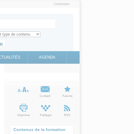
Connexion
e recherche
ch for
ez toute l'information sur le site
education.gouv.fr
CTUALITÉS
AGENDA
(link is
external)
Contenus de la formation