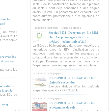
pratiques professionnelles dans les métiers du
secteur de la construction. Nombre de diplômes
du secteur sont déjà concernés à des degrés
divers. En voici un panorama non exhaustif, des
baccalauréats professionnels aux diplômes de
émarche
niveau master.
atif" -
e
-
Ressource technique
Article de presse
Spécial BIM - Décryptage : Le BIM
 un travail
 4 avril 2017
chez Arep : un agrégateur de
s l'académie
métiers - technologie n°210
La filière du bâtiment entre dans une nouvelle ère
numérique avec le BIM. L’utilisation de la
maquette numérique change les pratiques de
preuves des
collaboration entre les acteurs de la construction.
 du secteur
Philippe Druesne a accepté de nous livrer
l’expérience d’une entreprise en pleine mutation.
ique dans les
Ressource pédagogique
CYPEPROJECT : étude d'un lot
plafonds suspendus
formations
Exercice d'étude d'un lot plafonds
e journée
suspendus avec CYPEPROJECT.
ques liés au
Ressource pédagogique
CYPEPROJECT : étude d'un lot
uivant ›
revêtements de sols