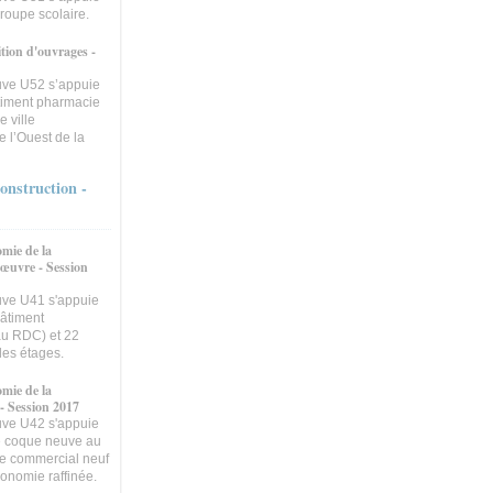
groupe scolaire.
tion d'ouvrages -
euve U52 s’appuie
âtiment pharmacie
 ville
 l’Ouest de la
onstruction -
mie de la
'œuvre - Session
uve U41 s'appuie
bâtiment
au RDC) et 22
les étages.
mie de la
 - Session 2017
uve U42 s'appuie
e coque neuve au
re commercial neuf
ronomie raffinée.