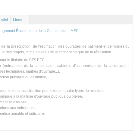
ntiel
Liens
agement Économique de la Construction - MEC
e la prescription, de l'estimation des ouvrages de bâtiment et de voiries ou
e des projets, tant au niveau de la conception que de la réalisation.
our le titulaire du BTS EEC :
vé (entreprises de la construction, cabinets d'économistes de la construction,
des techniques, maîtres d'ouvrage...),
fonction publique ou assimilée,
onomie de la construction peut exercer quatre types de missions :
nomique à la maîtrise d'ouvrage publique ou privée,
 maîtrise d'œuvre,
olues aux entreprises,
ertise amiable et judiciaire.