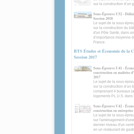
sur la construction d’un 
Sous-Épreuve U52 - Défini
Session 2018
Le sujet de la sous-épr
sur la construction du b
d'un Pôle Santé, dans une
d’importance moyenne de
France.
BTS Études et Économie de la C
Session 2017
Sous-Épreuve U41 - Écono
construction en maîtrise d
2017
Le sujet de la sous-épre
sur la construction d’un 
comprenant 4 bureaux (
logements P.L.U.S. dans 
Sous-Épreuve U42 - Écono
construction en entreprise
Le sujet de la sous-épre
sur l'aménagement d'un
dernier niveau d'un cent
en un restaurant de gast