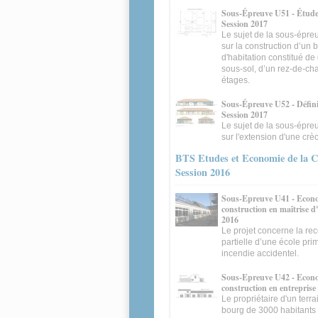
Sous-Épreuve U51 - Étude
Session 2017
Le sujet de la sous-épre
sur la construction d’un 
d'habitation constitué d
sous-sol, d’un rez-de-ch
étages.
Sous-Épreuve U52 - Défini
Session 2017
Le sujet de la sous-épre
sur l'extension d'une crè
BTS Etudes et Economie de la C
Session 2016
Sous-Epreuve U41 - Econo
construction en maîtrise d
2016
Le projet concerne la rec
partielle d’une école pri
incendie accidentel.
Sous-Epreuve U42 - Econo
construction en entreprise
Le propriétaire d'un terr
bourg de 3000 habitants d