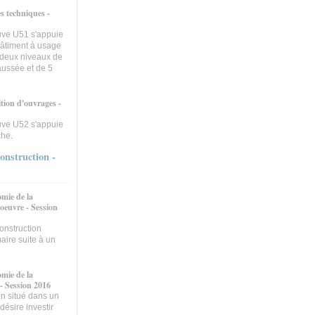
s techniques -
uve U51 s'appuie
bâtiment à usage
e deux niveaux de
aussée et de 5
tion d'ouvrages -
uve U52 s'appuie
che.
onstruction -
mie de la
'oeuvre - Session
onstruction
maire suite à un
mie de la
 - Session 2016
ain situé dans un
ésire investir