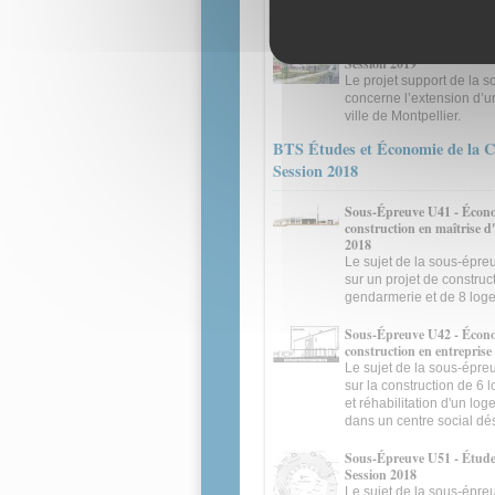
dans une commune rural
Sous-Épreuve U52 - Défini
Session 2019
Le projet support de la 
concerne l’extension d’u
ville de Montpellier.
BTS Études et Économie de la C
Session 2018
Sous-Épreuve U41 - Écono
construction en maîtrise d
2018
Le sujet de la sous-épr
sur un projet de construc
gendarmerie et de 8 log
Sous-Épreuve U42 - Écono
construction en entreprise
Le sujet de la sous-épr
sur la construction de 
et réhabilitation d'un l
dans un centre social dés
Sous-Épreuve U51 - Étude
Session 2018
Le sujet de la sous-épr