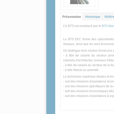
Groupe principal
Présentation
(onglet
Historique
Référe
actif)
Ce BTS est remplacé par le
BTS Man
Le BTS EEC forme des spécialistes d
réseaux, ainsi que du suivi économiqu
On distingue trois modes d'exercice p
- à titre de salarié du secteur pri
cabinets d'architectes, bureaux d'étu
- à titre de salarié du secteur de la 
- à titre libéral ou assimilé.
Le technicien supérieur études et éc
- soit des missions d'assistance éco
- soit des missions spécifiques de la
- soit des missions économiques dév
- soit des missions d'assistance à exp