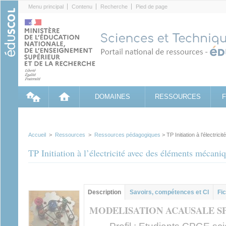
Cookies management panel
Menu principal
Contenu
Recherche
Pied de page
DOMAINES
RESSOURCES
Accueil
>
Ressources
>
Ressources pédagogiques
> TP Initiation à l’électri
TP Initiation à l’électricité avec des éléments mécani
Contenu principal
Description
(onglet
Savoirs, compétences et CI
Fic
actif)
MODELISATION ACAUSALE S