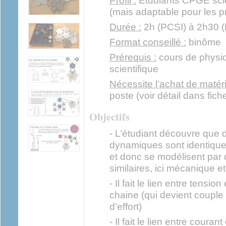
Profil :
Etudiants CPGE scie
(mais adaptable pour les p
Durée :
2h (PCSI) à 2h30 (
Format conseillé :
binôme
Prérequis :
cours de physiq
scientifique
Nécessite l’achat de matéri
poste (voir détail dans fich
Objectifs
- L’étudiant découvre que
dynamiques sont identiqu
et donc se modélisent par
similaires, ici mécanique et 
- Il fait le lien entre tensi
chaine (qui devient couple
d’effort)
- Il fait le lien entre couran