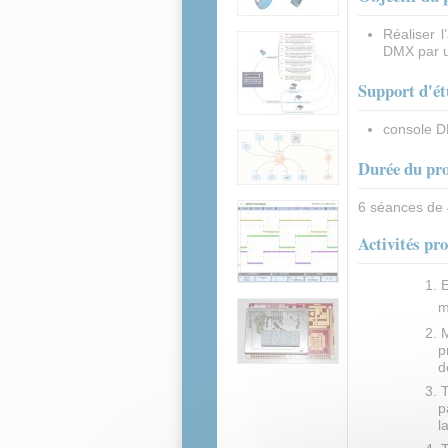
Réaliser 
DMX par u
Support d'é
console DM
Durée du pro
6 séances de
Activités pr
m
M
p
d
T
p
l