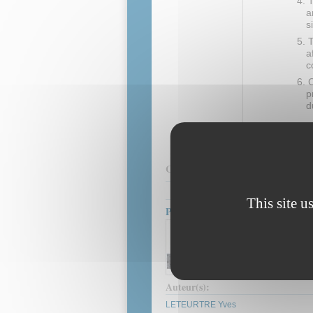
a
s
T
a
c
C
p
d
Mots clés :
FP
Contenus associés :
This site u
Prototypage FPGA : description V
Implanter une descri
virtuels.
Ressource pédagogique
Auteur(s):
LETEURTRE Yves