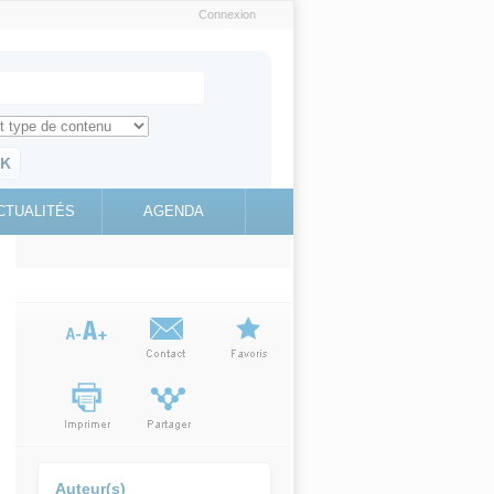
Connexion
e recherche
ch for
ez toute l'information sur le site
education.gouv.fr
CTUALITÉS
AGENDA
(link is
external)
Auteur(s)