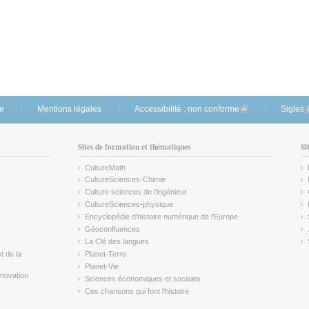
te
Mentions légales
Accessibilité : non conforme
(link is external)
Sigles
(
Sites de formation et thématiques
Si
CultureMath
(link is external)
CultureSciences-Chimie
(link is external)
Culture sciences de l'ingénieur
CultureSciences-physique
(link is external)
Encyclopédie d'histoire numérique de l'Europe
(link is external)
Géoconfluences
(link is external)
La Clé des langues
(link is external)
t de la
Planet-Terre
(link is external)
Planet-Vie
(link is external)
novation
Sciences économiques et sociales
(link is external)
Ces chansons qui font l'histoire
(link is external)