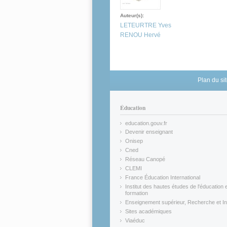
Auteur(s):
LETEURTRE Yves
RENOU Hervé
Plan du si
Éducation
education.gouv.fr
(link is external)
Devenir enseignant
(link is external)
Onisep
(link is external)
Cned
(link is external)
Réseau Canopé
(link is external)
CLEMI
(link is external)
France Éducation International
(link is external)
Institut des hautes études de l'éducation e
formation
(link is external)
Enseignement supérieur, Recherche et In
(link is external)
Sites académiques
(link is external)
Viaéduc
(link is external)