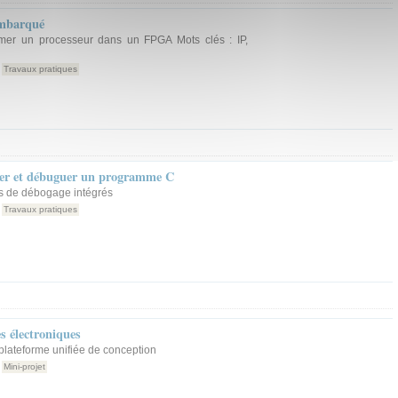
embarqué
mmer un processeur dans un FPGA Mots clés : IP,
Travaux pratiques
ler et débuguer un programme C
ls de débogage intégrés
Travaux pratiques
s électroniques
plateforme unifiée de conception
Mini-projet