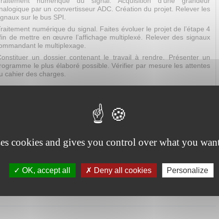
Traitement numérique du signal. Acquisition d’une grandeur
nalogique par un convertisseur ADC. Création du projet. Relever les
ignaux sur le bus SPI.
raitement numérique du signal. Faites évoluer le projet de l’étape 4
fin de mettre en œuvre l’affichage multiplexé. Relever des signaux
ommandant le multiplexage.
onstituer un dossier contenant le travail à rendre. Présenter un
rogramme le plus élaboré possible. Vérifier par mesure les attentes
u cahier des charges.
GA, Schéma Open Bus, Intellectual Property
ses cookies and gives you control over what you want
HDL, instruments de mesure virtuels.
ption VHDL, mise en œuvre d’instruments de mesure
OK, accept all
Deny all cookies
Personalize
Travaux pratiques