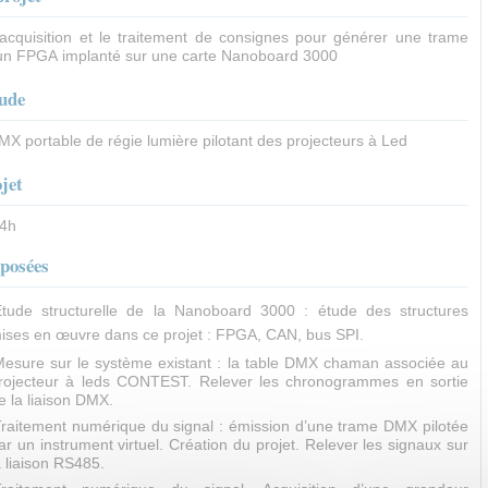
l’acquisition et le traitement de consignes pour générer une trame
n FPGA implanté sur une carte Nanoboard 3000
tude
X portable de régie lumière pilotant des projecteurs à Led
jet
 4h
oposées
Etude structurelle de la Nanoboard 3000 : étude des structures
ises en œuvre dans ce projet : FPGA, CAN, bus SPI.
esure sur le système existant : la table DMX chaman associée au
rojecteur à leds CONTEST. Relever les chronogrammes en sortie
e la liaison DMX.
raitement numérique du signal : émission d’une trame DMX pilotée
ar un instrument virtuel. Création du projet. Relever les signaux sur
a liaison RS485.