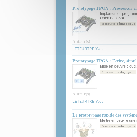
Prototypage FPGA : Processeur 
Implanter et progra
Open Bus, SoC
Ressource pédagogique
Auteur(s):
LETEURTRE Yves
Prototypage FPGA : Ecrire, simu
Mise en oeuvre d'outi
Ressource pédagogique
Auteur(s):
LETEURTRE Yves
Le prototypage rapide des système
Mettre en oeuvre une 
Ressource pédagogique