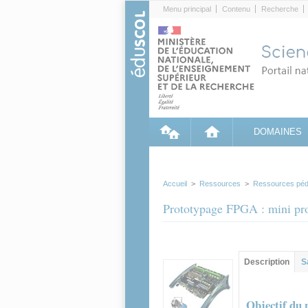
Cookies management panel
Menu principal
Contenu
Recherche
DOMAINES
Accueil
>
Ressources
>
Ressources péd
Prototypage FPGA : mini p
Contenu princip
Description
(ong
S
actif)
Objectif du 