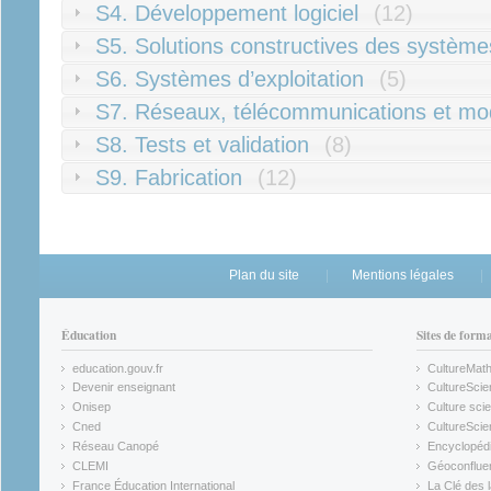
S4. Développement logiciel
(12)
S5. Solutions constructives des système
S6. Systèmes d’exploitation
(5)
S7. Réseaux, télécommunications et mo
S8. Tests et validation
(8)
S9. Fabrication
(12)
Plan du site
Mentions légales
Éducation
Sites de form
education.gouv.fr
CultureMat
(link is external)
(link is ex
Devenir enseignant
CultureScie
(link is external)
(link is ex
Onisep
Culture scie
(link is external)
Cned
CultureSci
(link is external)
(link is ex
Réseau Canopé
Encyclopédi
(link is external)
(link is ex
CLEMI
Géoconflue
(link is external)
(link is ex
France Éducation International
La Clé des 