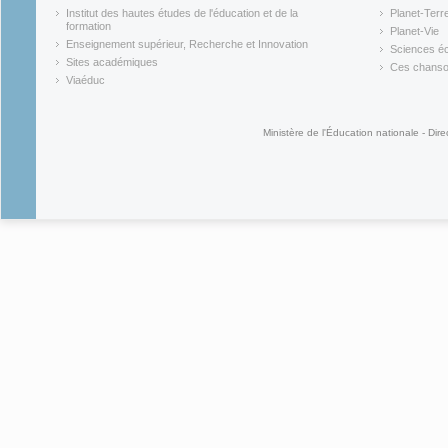
(link is external)
(link is ex
Institut des hautes études de l'éducation et de la
Planet-Terr
(link is ex
formation
Planet-Vie
(link is external)
(link is ex
Enseignement supérieur, Recherche et Innovation
Sciences éc
(link is external)
(link is ex
Sites académiques
Ces chansons
(link is external)
(link is ex
Viaéduc
(link is external)
Ministère de l'Éducation nationale - Dire