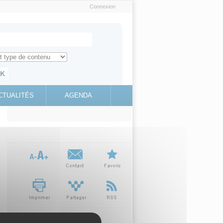
Connexion
e recherche
ch for
ez toute l'information sur le site
education.gouv.fr
CTUALITÉS
AGENDA
(link is
external)