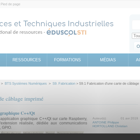
Pied de page
Votr
Sear
Retrouv
RESSOURCES
FORMATIONS
MÉDIAS
A
>
BTS Systèmes Numériques
>
S9. Fabrication
> S9.1 Fabrication d'une carte de câblage
 de câblage imprimé
 graphique C++/Qt
application graphique C++/Qt sur carte Raspberry,
Auteur(s):
01 avr 2019
ANTOINE Philippe
'extension réalisée, dédiée aux communications
HORTOLLAND Christian
I, GPIO.
Étude de cas
Méthodologie
Projet
Travaux pratiques