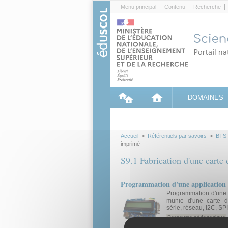
Cookies management panel
Menu principal
Contenu
Recherche
DOMAINES
Accueil
>
Référentiels par savoirs
>
BTS
imprimé
S9.1 Fabrication d'une carte
Programmation d'une application
Programmation d'une 
munie d'une carte d
série, réseau, I2C, SP
Ressource pédagogique