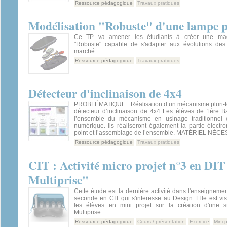
Ressource pédagogique
Travaux pratiques
Modélisation "Robuste" d'une lampe po
Ce TP va amener les étudiants à créer une maq
"Robuste" capable de s'adapter aux évolutions des
marché.
Ressource pédagogique
Travaux pratiques
Détecteur d'inclinaison de 4x4
PROBLÉMATIQUE : Réalisation d’un mécanisme pluri-t
détecteur d’inclinaison de 4x4 Les élèves de 1ére Ba
l’ensemble du mécanisme en usinage traditionne
numérique. Ils réaliseront également la partie électr
point et l’assemblage de l’ensemble. MATÉRIEL NÉCE
Ressource pédagogique
Travaux pratiques
CIT : Activité micro projet n°3 en DIT
Multiprise"
Cette étude est la dernière activité dans l'enseignemen
seconde en CIT qui s'interesse au Design. Elle est vise
les élèves en mini projet sur la création d'une s
Multiprise.
Ressource pédagogique
Cours / présentation
Exercice
Mini-p