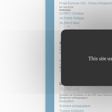
Projet Épreuve U62 : Drone d’Imagerie
06 Juil 2016
Auteur(s):
DUPATY Christian
ANTOINE Philippe
SILANUS Marc
Un projet en deux versions à destination de l'
Ressource pédagogique
Projet
This site u
Intervention sur système en BTS SN : 
16 jan 2015
Auteur(s):
DUPATY Christian
Activités de formation et de CCF pour l'épreu
Ressource pédagogique
Évaluation
Scénario pédagogique
Travaux pratiques