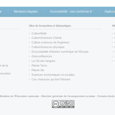
te
Mentions légales
Accessibilité : non conforme
(link is external)
Sigles
(
Sites de formation et thématiques
Si
CultureMath
(link is external)
CultureSciences-Chimie
(link is external)
Culture sciences de l'ingénieur
CultureSciences-physique
(link is external)
Encyclopédie d'histoire numérique de l'Europe
(link is external)
Géoconfluences
(link is external)
La Clé des langues
(link is external)
t de la
Planet-Terre
(link is external)
Planet-Vie
(link is external)
novation
Sciences économiques et sociales
(link is external)
Ces chansons qui font l'histoire
(link is external)
Ministère de l'Éducation nationale - Direction générale de l'enseignement scolaire - Certains droits