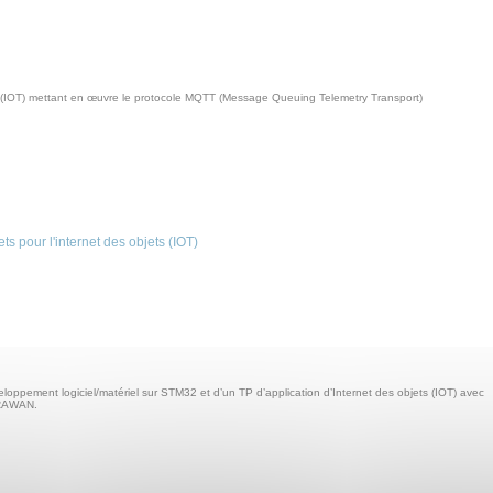
ts (IOT) mettant en œuvre le protocole MQTT (Message Queuing Telemetry Transport)
s pour l'internet des objets (IOT)
pement logiciel/matériel sur STM32 et d’un TP d’application d’Internet des objets (IOT) avec
ORAWAN.