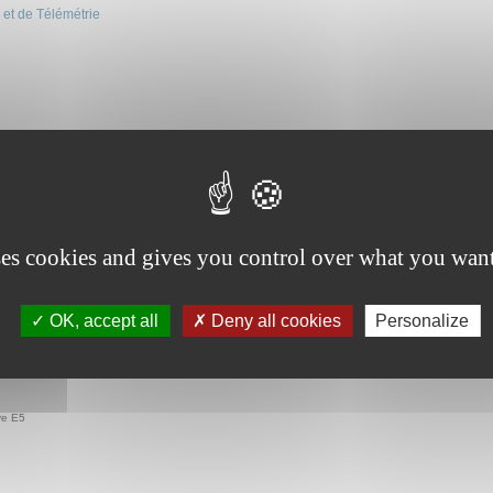
 et de Télémétrie
épreuve U62 afin de permettre une adaptation à sa mixité IR/EC qui en fait son originalité.
ses cookies and gives you control over what you want
Journal lumineux
OK, accept all
Deny all cookies
Personalize
ve E5