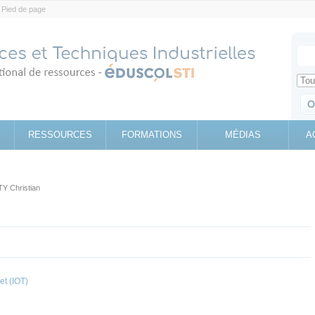
Pied de page
Votr
Sear
Retrouv
RESSOURCES
FORMATIONS
MÉDIAS
A
Y Christian
et (IOT)