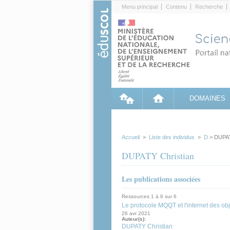
Cookies management panel
Menu principal
Contenu
Recherche
DOMAINES
Accueil
>
Liste des individus
>
D
> DUPAT
DUPATY Christian
Les publications associées
Ressources 1 à 6 sur 6
Le protocole MQQT et l'internet des obj
26 avr 2021
Auteur(s):
DUPATY Christian