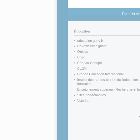
Plan du si
Éducation
education.gouv.fr
(link is external)
Devenir enseignant
(link is external)
Onisep
(link is external)
Cned
(link is external)
Réseau Canopé
(link is external)
CLEMI
(link is external)
France Éducation International
(link is external)
Institut des hautes études de l'éducation e
formation
(link is external)
Enseignement supérieur, Recherche et In
(link is external)
Sites académiques
(link is external)
Viaéduc
(link is external)