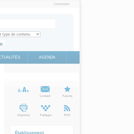
Connexion
e recherche
ch for
ez toute l'information sur le site
education.gouv.fr
CTUALITÉS
AGENDA
(link is
external)
Établissement