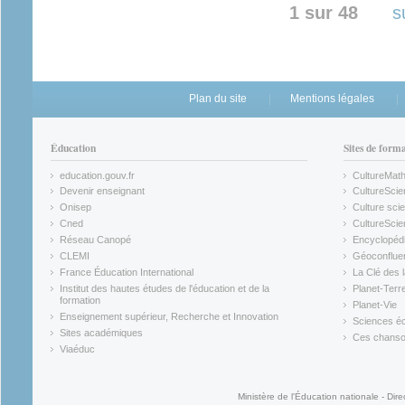
1 sur 48
s
Plan du site
Mentions légales
Éducation
Sites de form
education.gouv.fr
CultureMat
(link is external)
(link is ex
Devenir enseignant
CultureScie
(link is external)
(link is ex
Onisep
Culture scie
(link is external)
Cned
CultureSci
(link is external)
(link is ex
Réseau Canopé
Encyclopédi
(link is external)
(link is ex
CLEMI
Géoconflue
(link is external)
(link is ex
France Éducation International
La Clé des 
(link is external)
(link is ex
Institut des hautes études de l'éducation et de la
Planet-Terr
(link is ex
formation
Planet-Vie
(link is external)
(link is ex
Enseignement supérieur, Recherche et Innovation
Sciences éc
(link is external)
(link is ex
Sites académiques
Ces chansons
(link is external)
(link is ex
Viaéduc
(link is external)
Ministère de l'Éducation nationale - Dire