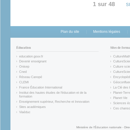
1 sur 48
s
Plan du site
Mentions légales
Éducation
Sites de form
education.gouv.fr
CultureMat
(link is external)
(link is ex
Devenir enseignant
CultureScie
(link is external)
(link is ex
Onisep
Culture scie
(link is external)
Cned
CultureSci
(link is external)
(link is ex
Réseau Canopé
Encyclopédi
(link is external)
(link is ex
CLEMI
Géoconflue
(link is external)
(link is ex
France Éducation International
La Clé des 
(link is external)
(link is ex
Institut des hautes études de l'éducation et de la
Planet-Terr
(link is ex
formation
Planet-Vie
(link is external)
(link is ex
Enseignement supérieur, Recherche et Innovation
Sciences éc
(link is external)
(link is ex
Sites académiques
Ces chansons
(link is external)
(link is ex
Viaéduc
(link is external)
Ministère de l'Éducation nationale - Dire