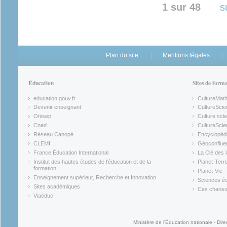
1 sur 48
s
Plan du site
Mentions légales
Éducation
Sites de form
education.gouv.fr
CultureMat
(link is external)
(link is ex
Devenir enseignant
CultureScie
(link is external)
(link is ex
Onisep
Culture scie
(link is external)
Cned
CultureSci
(link is external)
(link is ex
Réseau Canopé
Encyclopédi
(link is external)
(link is ex
CLEMI
Géoconflue
(link is external)
(link is ex
France Éducation International
La Clé des 
(link is external)
(link is ex
Institut des hautes études de l'éducation et de la
Planet-Terr
(link is ex
formation
Planet-Vie
(link is external)
(link is ex
Enseignement supérieur, Recherche et Innovation
Sciences éc
(link is external)
(link is ex
Sites académiques
Ces chansons
(link is external)
(link is ex
Viaéduc
(link is external)
Ministère de l'Éducation nationale - Dire