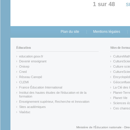
1 sur 48
s
Plan du site
Mentions légales
Éducation
Sites de form
education.gouv.fr
CultureMat
(link is external)
(link is ex
Devenir enseignant
CultureScie
(link is external)
(link is ex
Onisep
Culture scie
(link is external)
Cned
CultureSci
(link is external)
(link is ex
Réseau Canopé
Encyclopédi
(link is external)
(link is ex
CLEMI
Géoconflue
(link is external)
(link is ex
France Éducation International
La Clé des 
(link is external)
(link is ex
Institut des hautes études de l'éducation et de la
Planet-Terr
(link is ex
formation
Planet-Vie
(link is external)
(link is ex
Enseignement supérieur, Recherche et Innovation
Sciences éc
(link is external)
(link is ex
Sites académiques
Ces chansons
(link is external)
(link is ex
Viaéduc
(link is external)
Ministère de l'Éducation nationale - Dire