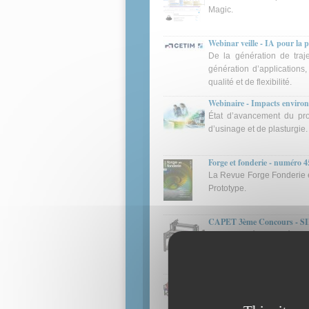
Magic.
Webinar veille - IA pour la
De la génération de traje
génération d’applications,
qualité et de flexibilité.
Webinaire - Impacts environ
État d’avancement du pr
d’usinage et de plasturgie.
Forge et fonderie - numéro 4
La Revue Forge Fonderie es
Prototype.
CAPET 3ème Concours - SII -
Option : ingénierie mécani
CAPET Externe - SII - Optio
Admissibilité - Option : i
pultrusion