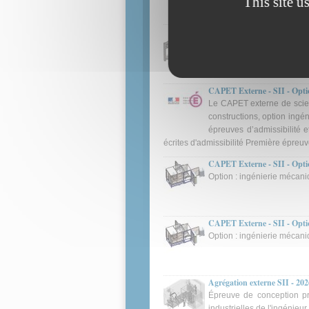
This site u
CAPET Externe - SII - Optio
Admissibilité - Option : i
pultrusion
CAPET Externe - SII - Optio
Le CAPET externe de scienc
constructions, option ingén
épreuves d’admissibilité e
écrites d'admissibilité Première épreuve
CAPET Externe - SII - Optio
Option : ingénierie mécani
CAPET Externe - SII - Optio
Option : ingénierie mécani
Agrégation externe SII - 202
Épreuve de conception pr
industrielles de l'ingénieu