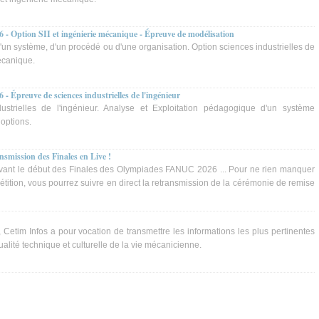
6 - Option SII et ingénierie mécanique - Épreuve de modélisation
un système, d'un procédé ou d'une organisation. Option sciences industrielles de
mécanique.
 - Épreuve de sciences industrielles de l'ingénieur
strielles de l'ingénieur. Analyse et Exploitation pédagogique d'un système
 options.
mission des Finales en Live !
vant le début des Finales des Olympiades FANUC 2026 ... Pour ne rien manquer
étition, vous pourrez suivre en direct la retransmission de la cérémonie de remise
etim Infos a pour vocation de transmettre les informations les plus pertinentes
tualité technique et culturelle de la vie mécanicienne.