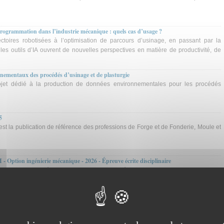
 programmation dans l’industrie mécanique : quels cas d’usage ?
ctoires robotisées à l’optimisation de parcours d’usinage, en passant par la
 les outils d’IA ouvrent de nouvelles perspectives en matière de productivité, de
nementaux des procédés d’usinage et de plasturgie
ojet dédié à la production de données environnementales pour les procédés
5
t la publication de référence des professions de Forge et de Fonderie, Moule et
 Option ingénierie mécanique - 2026 - Épreuve écrite disciplinaire
que. Support de l'épreuve : Obtention de profilés composites par pultrusion
n ingénierie mécanique - 2026 - Épreuve 2
ngénierie mécanique. Support de l'épreuve : Obtention de profilés composites par