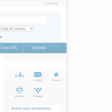
Connexion
e recherche
ch for
ez toute l'information sur le site
education.gouv.fr
CTUALITÉS
AGENDA
(link is
external)
Anime le(s) domaine(s)