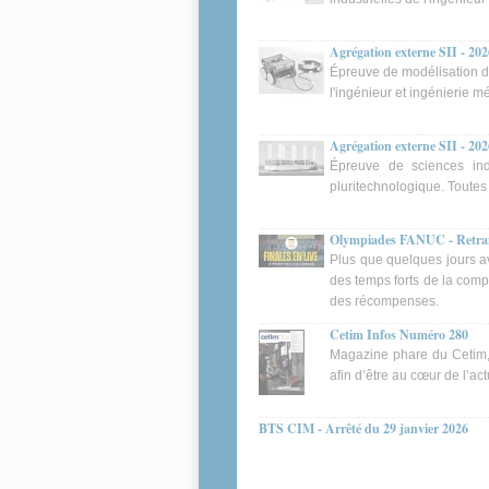
Agrégation externe SII - 202
Épreuve de modélisation d'
l'ingénieur et ingénierie 
Agrégation externe SII - 2026
Épreuve de sciences indu
pluritechnologique. Toutes
Olympiades FANUC - Retrans
Plus que quelques jours a
des temps forts de la comp
des récompenses.
Cetim Infos Numéro 280
Magazine phare du Cetim, C
afin d’être au cœur de l’ac
BTS CIM - Arrêté du 29 janvier 2026