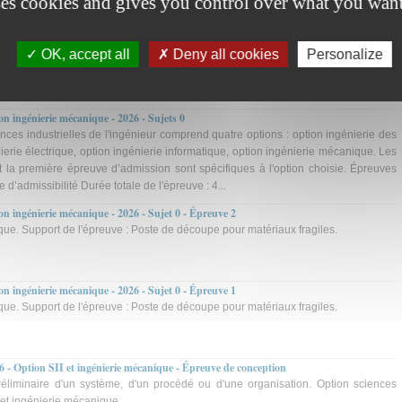
ses cookies and gives you control over what you want
n ingénierie mécanique - 2026 - Épreuve 1
OK, accept all
Deny all cookies
Personalize
ngénierie mécanique. Support de l'épreuve : Obtention de profilés composites par
n ingénierie mécanique - 2026 - Sujets 0
es industrielles de l'ingénieur comprend quatre options : option ingénierie des
ierie électrique, option ingénierie informatique, option ingénierie mécanique. Les
t la première épreuve d’admission sont spécifiques à l'option choisie. Épreuves
 d’admissibilité Durée totale de l'épreuve : 4...
n ingénierie mécanique - 2026 - Sujet 0 - Épreuve 2
que. Support de l'épreuve : Poste de découpe pour matériaux fragiles.
n ingénierie mécanique - 2026 - Sujet 0 - Épreuve 1
que. Support de l'épreuve : Poste de découpe pour matériaux fragiles.
6 - Option SII et ingénierie mécanique - Épreuve de conception
éliminaire d'un système, d'un procédé ou d'une organisation. Option sciences
r et ingénierie mécanique.