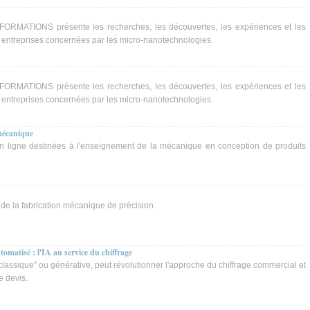
RMATIONS présente les recherches, les découvertes, les expériences et les
s entreprises concernées par les micro-nanotechnologies.
RMATIONS présente les recherches, les découvertes, les expériences et les
s entreprises concernées par les micro-nanotechnologies.
mécanique
en ligne destinées à l'enseignement de la mécanique en conception de produits
 de la fabrication mécanique de précision.
omatisé : l'IA au service du chiffrage
"classique" ou générative, peut révolutionner l'approche du chiffrage commercial et
e devis.