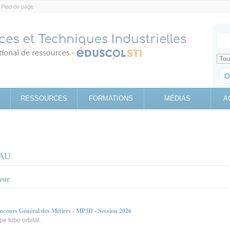
Pied de page
Votr
Sear
Retrouv
RESSOURCES
FORMATIONS
MÉDIAS
A
EAU
teur
oncours Général des Métiers - MP3D - Session 2026
e tube orbital.