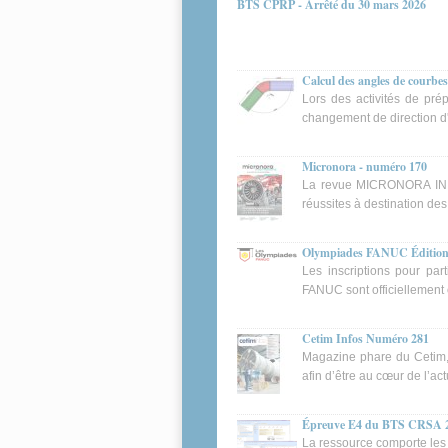
BTS CPRP - Arrêté du 30 mars 2026
Calcul des angles de courbes
Lors des activités de prép
changement de direction d'u
Micronora - numéro 170
La revue MICRONORA INFO
réussites à destination de
Olympiades FANUC Édition
Les inscriptions pour par
FANUC sont officiellement 
Cetim Infos Numéro 281
Magazine phare du Cetim, C
afin d’être au cœur de l’ac
Épreuve E4 du BTS CRSA 2
La ressource comporte les 