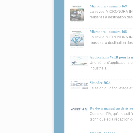
Micronora - numéro 169
La revue MICRONORA INFO
réussites à destination de
Micronora - numéro 168
La revue MICRONORA INFO
réussites à destination de
Applications WEB pour la 
Une série d'applications 
industriels.
Simodec 2026
Le salon du décolletage et
Du devis manuel au devis aut
Comment l'IA, qu'elle soit 
technique et la rédaction d