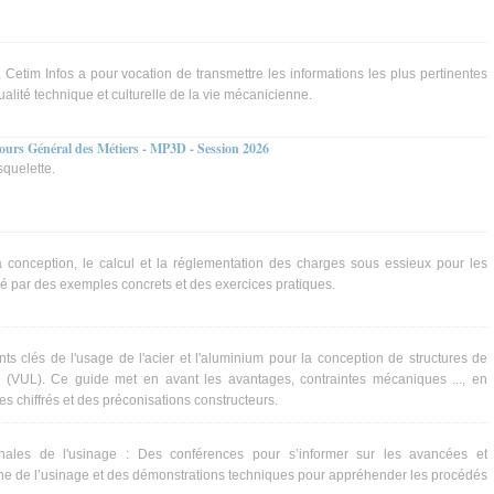
etim Infos a pour vocation de transmettre les informations les plus pertinentes
tualité technique et culturelle de la vie mécanicienne.
ours Général des Métiers - MP3D - Session 2026
squelette.
conception, le calcul et la réglementation des charges sous essieux pour les
stré par des exemples concrets et des exercices pratiques.
nts clés de l'usage de l'acier et l'aluminium pour la conception de structures de
ers (VUL). Ce guide met en avant les avantages, contraintes mécaniques ..., en
s chiffrés et des préconisations constructeurs.
onales de l'usinage : Des conférences pour s’informer sur les avancées et
ne de l’usinage et des démonstrations techniques pour appréhender les procédés