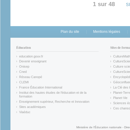
1 sur 48
s
Plan du site
Mentions légales
Éducation
Sites de form
education.gouv.fr
CultureMat
(link is external)
(link is ex
Devenir enseignant
CultureScie
(link is external)
(link is ex
Onisep
Culture scie
(link is external)
Cned
CultureSci
(link is external)
(link is ex
Réseau Canopé
Encyclopédi
(link is external)
(link is ex
CLEMI
Géoconflue
(link is external)
(link is ex
France Éducation International
La Clé des 
(link is external)
(link is ex
Institut des hautes études de l'éducation et de la
Planet-Terr
(link is ex
formation
Planet-Vie
(link is external)
(link is ex
Enseignement supérieur, Recherche et Innovation
Sciences éc
(link is external)
(link is ex
Sites académiques
Ces chansons
(link is external)
(link is ex
Viaéduc
(link is external)
Ministère de l'Éducation nationale - Dire