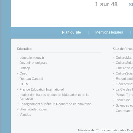
1 sur 48
s
Plan du site
Mentions légales
Éducation
Sites de form
education.gouv.fr
CultureMat
(link is external)
(link is ex
Devenir enseignant
CultureScie
(link is external)
(link is ex
Onisep
Culture scie
(link is external)
Cned
CultureSci
(link is external)
(link is ex
Réseau Canopé
Encyclopédi
(link is external)
(link is ex
CLEMI
Géoconflue
(link is external)
(link is ex
France Éducation International
La Clé des 
(link is external)
(link is ex
Institut des hautes études de l'éducation et de la
Planet-Terr
(link is ex
formation
Planet-Vie
(link is external)
(link is ex
Enseignement supérieur, Recherche et Innovation
Sciences éc
(link is external)
(link is ex
Sites académiques
Ces chansons
(link is external)
(link is ex
Viaéduc
(link is external)
Ministère de l'Éducation nationale - Dire