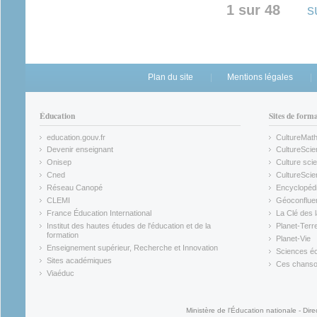
1 sur 48
s
Plan du site
Mentions légales
Éducation
Sites de form
education.gouv.fr
CultureMat
(link is external)
(link is ex
Devenir enseignant
CultureScie
(link is external)
(link is ex
Onisep
Culture scie
(link is external)
Cned
CultureSci
(link is external)
(link is ex
Réseau Canopé
Encyclopédi
(link is external)
(link is ex
CLEMI
Géoconflue
(link is external)
(link is ex
France Éducation International
La Clé des 
(link is external)
(link is ex
Institut des hautes études de l'éducation et de la
Planet-Terr
(link is ex
formation
Planet-Vie
(link is external)
(link is ex
Enseignement supérieur, Recherche et Innovation
Sciences éc
(link is external)
(link is ex
Sites académiques
Ces chansons
(link is external)
(link is ex
Viaéduc
(link is external)
Ministère de l'Éducation nationale - Dire