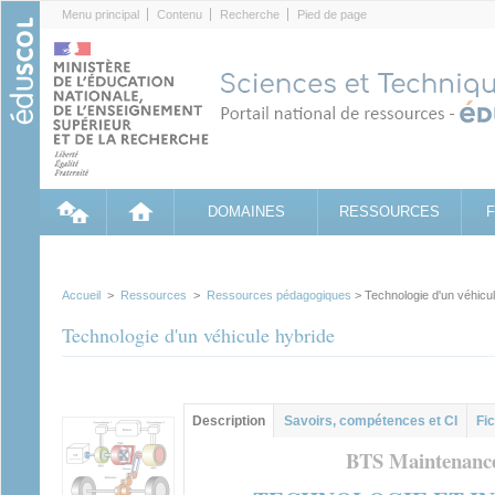
Cookies management panel
Menu principal
Contenu
Recherche
Pied de page
DOMAINES
RESSOURCES
Accueil
>
Ressources
>
Ressources pédagogiques
> Technologie d'un véhicul
Technologie d'un véhicule hybride
Contenu principal
Description
(onglet
Savoirs, compétences et CI
Fic
actif)
BTS Maintenance