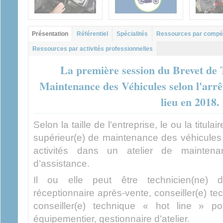
Groupe principal
Présentation
Référentiel
Spécialités
Ressources par compé
(onglet actif)
Ressources par activités professionnelles
La première session du Brevet de 
Maintenance des Véhicules selon l'arrê
lieu en 2018.
Selon la taille de l'entreprise, le ou la titul
supérieur(e) de maintenance des véhicules 
activités dans un atelier de mainten
d’assistance.
Il ou elle peut être technicien(ne) d
réceptionnaire après-vente, conseiller(e) tec
conseiller(e) technique « hot line » p
équipementier, gestionnaire d’atelier.