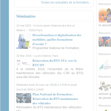
Toutes les actualités de la formation...
Ressource
Séminaires
la sécurit
-
10 mai 2023
Conservatoire National des Arts et
Métiers – 75003 Paris
Ressource
Décarbonation et digitalisation des
mobilités, quelles formations
d’avenir ?
Programme National de Formation.
Ressource
-
18 Mar 2016
Lycée Diderot, Paris
Rénovation du BTS AVA vers le
BTS MV
A la rentrée 2016, l’ensemble de la filière
maintenance des véhicules (du CAP au BTS)
Ressourc
aura été rénovée.
Webinaire lundi 16 mars de 15h30 à 17h30 et jeudi
2avril de 9h00 à 12h00
Plan National de Formation :
serious 
Rénovation du BTS maintenance
de janvie
des véhicules
Ressource
Rénovation du BTS maintenance des véhicules -