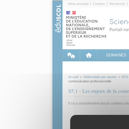
Cookies management panel
Menu principal
Contenu
Recherche
DOMAINES
Accueil
>
Référentiels par savoirs
>
BTS
communication professionnelle
S5.1 - Les enjeux de la comm
Il n'y a actuellement aucun contenu cl