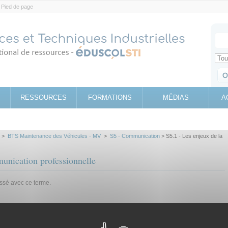
Pied de page
Votr
Sear
Retrouv
RESSOURCES
FORMATIONS
MÉDIAS
A
>
BTS Maintenance des Véhicules - MV
>
S5 - Communication
> S5.1 - Les enjeux de la
unication professionnelle
assé avec ce terme.