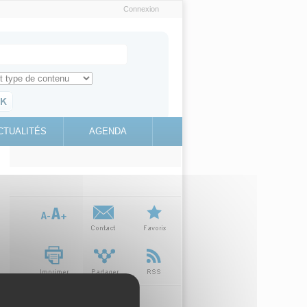
Connexion
e recherche
ch for
ez toute l'information sur le site
education.gouv.fr
CTUALITÉS
AGENDA
(link is
external)