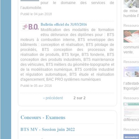
pour le domaine des services de
l’automobile.
de mise 
Publié le
04 juin 2018
humble 
Bulletin officiel du 31/03/2016
Ressourc
Modification des modalités de formation
et/ou délivrance des diplômes pour : BTS
moteurs à combustion interne, BTS enveloppe des
bâtiments : conception et réalisation, BTS pilotage de
communic
procédés, BTS conception des processus de
vente.
réalisation de produits, BTS forge, BTS fonderie, BTS
conception des produits industriels, BTS maintenance
Ressourc
des véhicules, BTS métiers du géomètre-topographe et
de la modélisation numérique, BTS contrôle industriel
et régulation automatique, BTS étude et réalisation
d'agencement, BAC PRO systèmes numériques
l’attest
Publié le
05 avr 2016
frigorigè
‹ précédent
2 sur 2
Ressourc
Concours - Examens
différenc
BTS MV - Session juin 2022
Ressourc