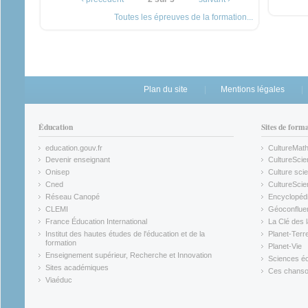
Toutes les épreuves de la formation...
Plan du site
Mentions légales
Éducation
Sites de form
education.gouv.fr
CultureMat
(link is external)
(link is ex
Devenir enseignant
CultureScie
(link is external)
(link is ex
Onisep
Culture scie
(link is external)
Cned
CultureSci
(link is external)
(link is ex
Réseau Canopé
Encyclopédi
(link is external)
(link is ex
CLEMI
Géoconflue
(link is external)
(link is ex
France Éducation International
La Clé des 
(link is external)
(link is ex
Institut des hautes études de l'éducation et de la
Planet-Terr
(link is ex
formation
Planet-Vie
(link is external)
(link is ex
Enseignement supérieur, Recherche et Innovation
Sciences éc
(link is external)
(link is ex
Sites académiques
Ces chansons
(link is external)
(link is ex
Viaéduc
(link is external)