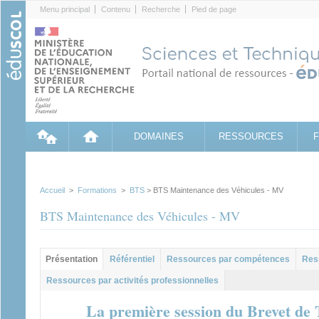
Cookies management panel
Menu principal
Contenu
Recherche
Pied de page
DOMAINES
RESSOURCES
Accueil
>
Formations
>
BTS
> BTS Maintenance des Véhicules - MV
BTS Maintenance des Véhicules - MV
Groupe principal
Présentation
Référentiel
Ressources par compétences
Res
(onglet actif)
Ressources par activités professionnelles
La première session du Brevet de 