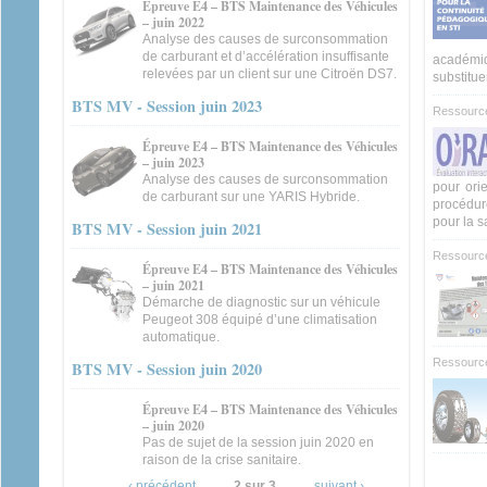
Épreuve E4 – BTS Maintenance des Véhicules
– juin 2022
Analyse des causes de surconsommation
de carburant et d’accélération insuffisante
académiq
relevées par un client sur une Citroën DS7.
substituer
BTS MV - Session juin 2023
Ressource
Épreuve E4 – BTS Maintenance des Véhicules
– juin 2023
Analyse des causes de surconsommation
pour ori
de carburant sur une YARIS Hybride.
procédur
pour la sa
BTS MV - Session juin 2021
Ressourc
Épreuve E4 – BTS Maintenance des Véhicules
– juin 2021
Démarche de diagnostic sur un véhicule
Peugeot 308 équipé d’une climatisation
automatique.
Ressourc
BTS MV - Session juin 2020
Épreuve E4 – BTS Maintenance des Véhicules
– juin 2020
Pas de sujet de la session juin 2020 en
raison de la crise sanitaire.
‹ précédent
2 sur 3
suivant ›