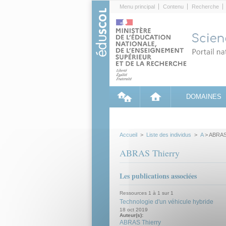
Cookies management panel
Menu principal
Contenu
Recherche
DOMAINES
Accueil
>
Liste des individus
>
A
> ABRAS
ABRAS Thierry
Les publications associées
Ressources 1 à 1 sur 1
Technologie d'un véhicule hybride
18 oct 2019
Auteur(s):
ABRAS Thierry