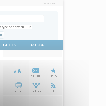
Connexion
e recherche
ch for
ez toute l'information sur le site
education.gouv.fr
CTUALITÉS
AGENDA
(link is
external)