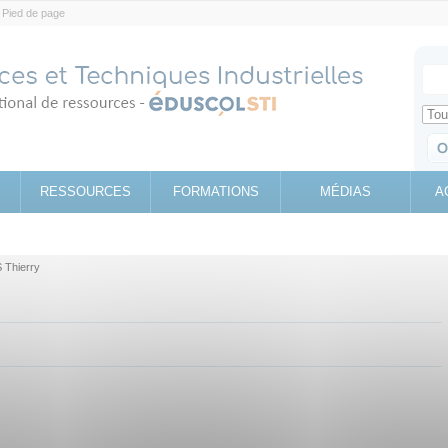
Pied de page
Votr
Sear
Retrouv
RESSOURCES
FORMATIONS
MÉDIAS
A
 Thierry