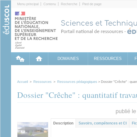
Cookies management panel
Menu principal
Contenu
Recherche
Pied de page
DOMAINES
RESSOURCES
Accueil
>
Ressources
>
Ressources pédagogiques
> Dossier "Crêche" : quan
Dossier "Crêche" : quantitatif tra
publié l
Contenu principal
Description
(onglet
Savoirs, compétences et CI
Fic
actif)