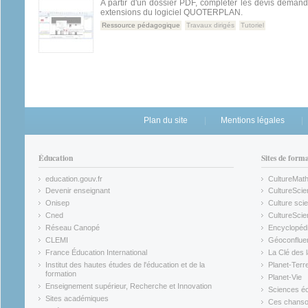
A partir d'un dossier PDF, compléter les devis demandé
extensions du logiciel QUOTERPLAN.
Ressource pédagogique
Travaux dirigés
Tutoriel
Plan du site
Mentions légales
Éducation
Sites de form
education.gouv.fr
CultureMat
(link is external)
(link is ex
Devenir enseignant
CultureScie
(link is external)
(link is ex
Onisep
Culture scie
(link is external)
Cned
CultureSci
(link is external)
(link is ex
Réseau Canopé
Encyclopédi
(link is external)
(link is ex
CLEMI
Géoconflue
(link is external)
(link is ex
France Éducation International
La Clé des 
(link is external)
(link is ex
Institut des hautes études de l'éducation et de la
Planet-Terr
(link is ex
formation
Planet-Vie
(link is external)
(link is ex
Enseignement supérieur, Recherche et Innovation
Sciences éc
(link is external)
(link is ex
Sites académiques
Ces chansons
(link is external)