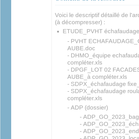
Voici le descriptif détaillé de l'
(à décompresser) :
ETUDE_PVHT échafaudage (
- PVHT ECHAFAUDAGE_
AUBE.doc
- DHMO_équipe echafau
compléter.xls
- DPGF_LOT 02 FACAD
AUBE_à compléter.xls
- SDPX_échafaudage fixe
- SDPX_échafaudage ro
compléter.xls
- ADP (dossier)
- ADP_GO_2023_bagu
- ADP_GO_2023_échaf
- ADP_GO_2023_endu
- ADP_GO_2023_locat