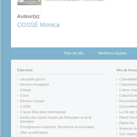
Auteur(s):
COSSÉ Monica
Plan du site
Mentions légales
Éducation
Sites de form
education.gouv.fr
CultureMat
(link is external)
(link is ex
Devenir enseignant
CultureScie
(link is external)
(link is ex
Onisep
Culture scie
(link is external)
Cned
CultureSci
(link is external)
(link is ex
Réseau Canopé
Encyclopédi
(link is external)
(link is ex
CLEMI
Géoconflue
(link is external)
(link is ex
France Éducation International
La Clé des 
(link is external)
(link is ex
Institut des hautes études de l'éducation et de la
Planet-Terr
(link is ex
formation
Planet-Vie
(link is external)
(link is ex
Enseignement supérieur, Recherche et Innovation
Sciences éc
(link is external)
(link is ex
Sites académiques
Ces chansons
(link is external)