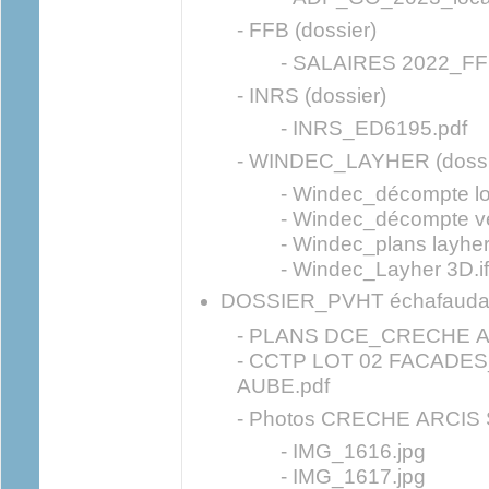
- FFB (dossier)
- SALAIRES 2022_FF
- INRS (dossier)
- INRS_ED6195.pdf
- WINDEC_LAYHER (dossi
- Windec_décompte loc
- Windec_décompte ve
- Windec_plans layher
- Windec_Layher 3D.i
DOSSIER_PVHT échafaudag
- PLANS DCE_CRECHE A
- CCTP LOT 02 FACADE
AUBE.pdf
- Photos CRECHE ARCIS 
- IMG_1616.jpg
- IMG_1617.jpg