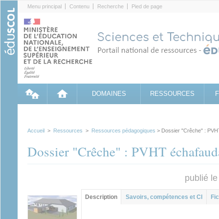
Cookies management panel
Menu principal
Contenu
Recherche
Pied de page
DOMAINES
RESSOURCES
Accueil
>
Ressources
>
Ressources pédagogiques
> Dossier "Crêche" : PV
Dossier "Crêche" : PVHT échafaud
publié l
Contenu principal
Description
(onglet
Savoirs, compétences et CI
Fic
actif)