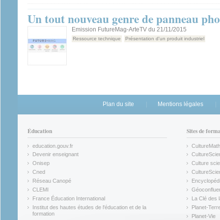
Un tout nouveau genre de panneau pho
Emission FutureMag-ArteTV du 21/11/2015
Ressource technique
Présentation d'un produit industriel
Plan du site
Mentions légales
Éducation
Sites de form
education.gouv.fr
CultureMat
(link is external)
(link is ex
Devenir enseignant
CultureScie
(link is external)
(link is ex
Onisep
Culture scie
(link is external)
Cned
CultureSci
(link is external)
(link is ex
Réseau Canopé
Encyclopédi
(link is external)
(link is ex
CLEMI
Géoconflue
(link is external)
(link is ex
France Éducation International
La Clé des 
(link is external)
(link is ex
Institut des hautes études de l'éducation et de la
Planet-Terr
(link is ex
formation
Planet-Vie
(link is external)