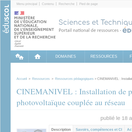
Cookies management panel
Menu principal
Contenu
Recherche
Pied de page
DOMAINES
RESSOURCES
Accueil
>
Ressources
>
Ressources pédagogiques
> CINEMANIVEL : Installat
CINEMANIVEL : Installation de p
photovoltaïque couplée au réseau
publié le 18 
Contenu principal
Description
(onglet
Savoirs, compétences et CI
Ac